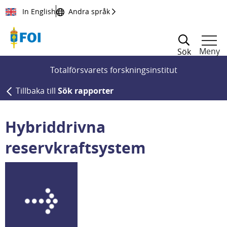
Till innehållet
In English
Andra språk
Meny
Sök
Totalförsvarets forskningsinstitut
Tillbaka till
Sök rapporter
Hybriddrivna
reservkraftsystem