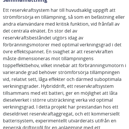
Ett reservkraftsystem har till huvudsaklig uppgift att
strömförsörja en tillämpning, så som en befästning eller
andra elanvändare med kritisk funktion, vid frånfall av
det centrala elnätet. En stor del av
reservkraftsbeståndet utgörs idag av
förbränningsmotorer med optimal verkningsgrad i det
övre effektspannet. En svaghet är att reservkraften
måste dimensioneras mot tillämpningens
toppeffektbehov, vilket innebär att förbränningsmotorn i
varierande grad behöver strömförsörja tillämpningen
vid, relativt sett, låga effekter och därmed suboptimala
verkningsgrader. Hybriddrift, ett reservkraftsystem
tillsammans med ett batteri, ger en möjlighet att låta
dieselverket i större utsträckning verka vid optimal
verkningsgrad. I detta projekt har prestandan hos ett
dieseldrivet reservkraftaggregat, och ett kommersiellt
batterisystem, experimentellt utvärderats utifrån en
generisk driftprofil för en anläggning med ett