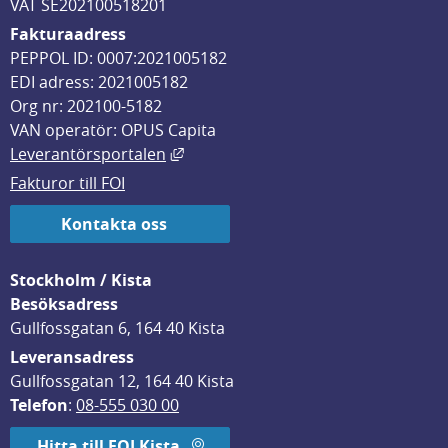
VAT SE202100518201
Fakturaadress
PEPPOL ID: 0007:2021005182
EDI adress: 2021005182
Org nr: 202100-5182
VAN operatör: OPUS Capita
Länk till annan webbplats, öppnas i
Leverantörsportalen
Fakturor till FOI
Kontakta oss
Stockholm / Kista
Besöksadress
Gullfossgatan 6, 164 40 Kista
Leveransadress
Gullfossgatan 12, 164 40 Kista
Telefon
: 
08-555 030 00
Hitta till FOI Kista