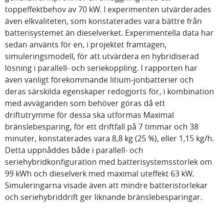
toppeffektbehov av 70 kW. I experimenten utvärderades
även elkvaliteten, som konstaterades vara bättre från
batterisystemet än dieselverket. Experimentella data har
sedan använts för en, i projektet framtagen,
simuleringsmodell, för att utvärdera en hybridiserad
lösning i parallell- och seriekoppling. I rapporten har
även vanligt förekommande litium-jonbatterier och
deras särskilda egenskaper redogjorts för, i kombination
med avväganden som behöver göras då ett
driftutrymme för dessa ska utformas Maximal
bränslebesparing, för ett driftfall på 7 timmar och 38
minuter, konstaterades vara 8,8 kg (25 %), eller 1,15 kg/h.
Detta uppnåddes både i parallell- och
seriehybridkonfiguration med batterisystemsstorlek om
99 kWh och dieselverk med maximal uteffekt 63 kW.
Simuleringarna visade även att mindre batteristorlekar
och seriehybriddrift ger liknande bränslebesparingar.