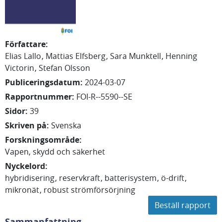
Författare
:
Elias
Lallo
Mattias
Elfsberg
Sara
Munktell
Henning
Victorin
Stefan
Olsson
Publiceringsdatum
:
2024-03-07
Rapportnummer
:
FOI-R--5590--SE
Sidor
:
39
Skriven på
:
Svenska
Forskningsområde
:
Vapen, skydd och säkerhet
Nyckelord
:
hybridisering
reservkraft
batterisystem
ö-drift
mikronät
robust strömförsörjning
Beställ rapport
Sammanfattning