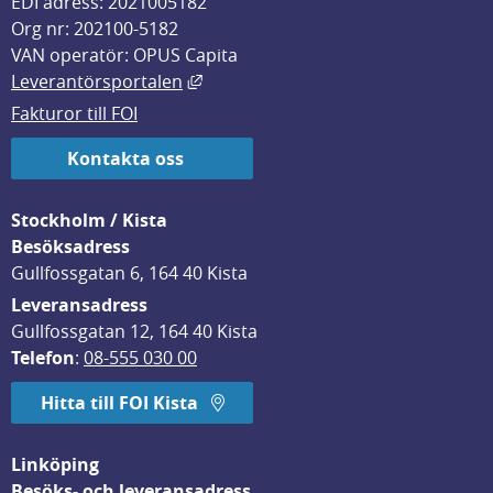
EDI adress: 2021005182
Org nr: 202100-5182
VAN operatör: OPUS Capita
Länk till annan webbplats, öppnas i
Leverantörsportalen
Fakturor till FOI
Kontakta oss
Stockholm / Kista
Besöksadress
Gullfossgatan 6, 164 40 Kista
Leveransadress
Gullfossgatan 12, 164 40 Kista
Telefon
: 
08-555 030 00
Hitta till FOI Kista
Linköping
Besöks- och leveransadress