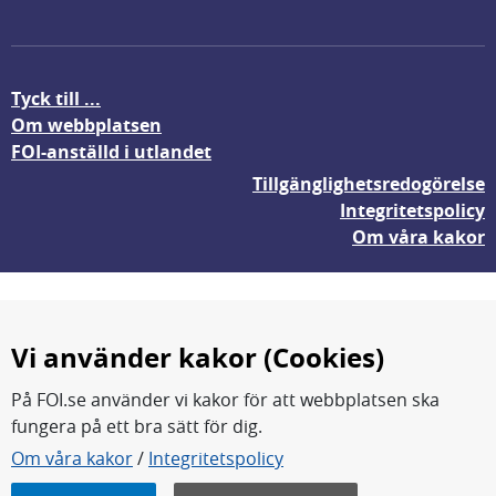
Tyck till ...
Om webbplatsen
FOI-anställd i utlandet
Tillgänglighetsredogörelse
Integritetspolicy
Om våra kakor
Vi använder kakor (Cookies)
På FOI.se använder vi kakor för att webbplatsen ska
fungera på ett bra sätt för dig.
FOI forskar för en säkrare värld.
Om våra kakor
/
Integritetspolicy
FOI:s kärnverksamhet är forskning, metod- och