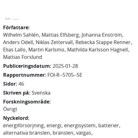
Författare
:
Wilhelm
Sahlén
Mattias
Elfsberg
Johanna
Enström
Anders
Odell
Niklas
Zettervall
Rebecka
Stappe Renner
Elias
Lallo
Martin
Karlsmo
Mathilda
Karlsson Hagnell
Mattias
Forslund
Publiceringsdatum
:
2025-01-28
Rapportnummer
:
FOI-R--5705--SE
Sidor
:
46
Skriven på
:
Svenska
Forskningsområde
:
Övrigt
Nyckelord
:
energiförsörjning
energi
energisystem
batterier
alternativa bränslen
bränslen
vätgas