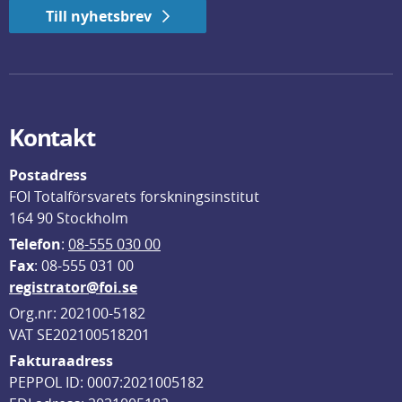
Till nyhetsbrev
Kontakt
Postadress
FOI Totalförsvarets forskningsinstitut
164 90 Stockholm
Telefon
: 
08-555 030 00
F
ax
: 08-555 031 00
registrator@foi.se
Org.nr: 202100-5182
VAT SE202100518201
Fakturaadress
PEPPOL ID: 0007:2021005182