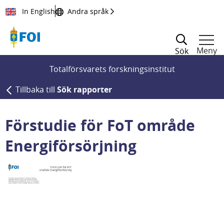
Till innehållet
In English
Andra språk
Meny
Sök
Totalförsvarets forskningsinstitut
Tillbaka till
Sök rapporter
Förstudie för FoT område
Energiförsörjning