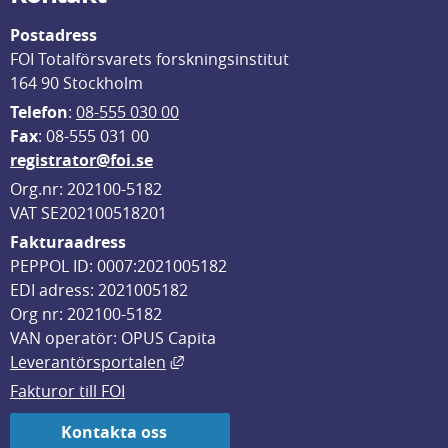
Postadress
FOI Totalförsvarets forskningsinstitut
164 90 Stockholm
Telefon
: 
08-555 030 00
F
ax
: 08-555 031 00
registrator@foi.se
Org.nr: 202100-5182
VAT SE202100518201
Fakturaadress
PEPPOL ID: 0007:2021005182
EDI adress: 2021005182
Org nr: 202100-5182
VAN operatör: OPUS Capita
Länk till annan webbplats, öppnas i
Leverantörsportalen
Fakturor till FOI
Kontakta oss