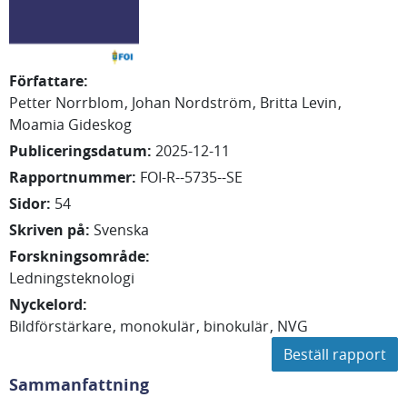
Författare
:
Petter
Norrblom
Johan
Nordström
Britta
Levin
Moamia
Gideskog
Publiceringsdatum
:
2025-12-11
Rapportnummer
:
FOI-R--5735--SE
Sidor
:
54
Skriven på
:
Svenska
Forskningsområde
:
Ledningsteknologi
Nyckelord
:
Bildförstärkare
monokulär
binokulär
NVG
Beställ rapport
Sammanfattning