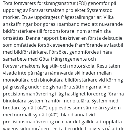
Totalförsvarets forskningsinstitut (FOI) genomför på
uppdrag av Försvarsmakten projektet Systemstöd
mörker. En av uppdragets frågeställningar är: Vilka
anskaffningar bör göras i samband med att nuvarande
bildförstärkare till fordonsförare inom armén ska
omsättas. Denna rapport beskriver en första delstudie
som omfattade försök avseende framförande av lastbil
med bildförstärkare. Försöket genomfördes i nära
samarbete med Göta trängregemente och
Försvarsmaktens logistik- och motorskola. Resultaten
visade inte på några nämnvärda skillnader mellan
monokulära och binokulära bildförstärkare vid körning
på grusväg under de givna förutsättningarna. Vid
precisionsmanövrering i låg hastighet föredrog förarna
binokulära system framför monokulära. System med
bredare synfält (47°) upplevdes som sämre än system
med normalt synfält (40°), bland annat vid
precisionsmanövrering och när det gällde att uppfatta
vägens sidoområden. Detta berodde troligtvis på att det