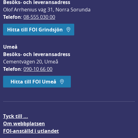
Besöks- och leveransadress
Olof Arrhenius väg 31, Norra Sorunda
Telefon
: 
08-555 030 00
Hitta till FOI Grindsjön
Umeå
Besöks- och leveransadress
Cementvägen 20, Umeå
Telefon
: 
090-10 66 00
Hitta till FOI Umeå
Tyck till ...
Om webbplatsen
FOI-anställd i utlandet