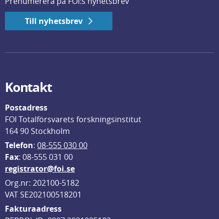
Prenumerera på FOI:s nyhetsbrev
Till nyhetsbrev
Kontakt
Postadress
FOI Totalförsvarets forskningsinstitut
164 90 Stockholm
Telefon
: 
08-555 030 00
F
ax
: 08-555 031 00
registrator@foi.se
Org.nr: 202100-5182
VAT SE202100518201
Fakturaadress