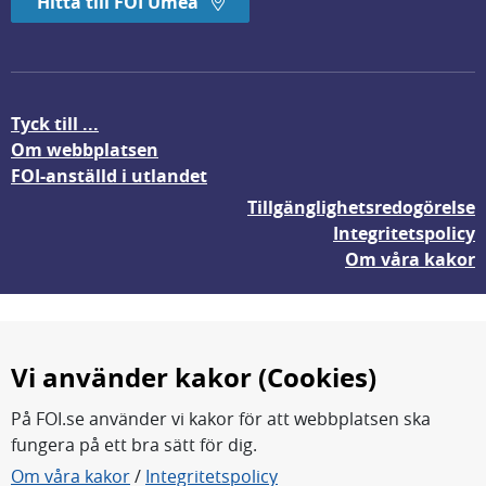
Hitta till FOI Umeå
Tyck till ...
Om webbplatsen
FOI-anställd i utlandet
Tillgänglighetsredogörelse
Integritetspolicy
Om våra kakor
Vi använder kakor (Cookies)
På FOI.se använder vi kakor för att webbplatsen ska
fungera på ett bra sätt för dig.
FOI forskar för en säkrare värld.
Om våra kakor
/
Integritetspolicy