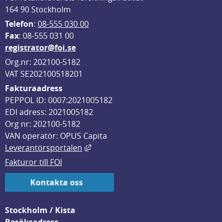
164 90 Stockholm
Telefon
: 
08-555 030 00
F
ax
: 08-555 031 00
registrator@foi.se
Org.nr: 202100-5182
VAT SE202100518201
Fakturaadress
PEPPOL ID: 0007:2021005182
EDI adress: 2021005182
Org nr: 202100-5182
VAN operatör: OPUS Capita
Länk till annan webbplats, öppnas i
Leverantörsportalen
Fakturor till FOI
Kontakta oss
Stockholm / Kista