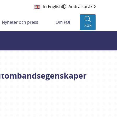
In English
Andra språk
Nyheter och press
Om FOI
Sök
– utombandsegenskaper