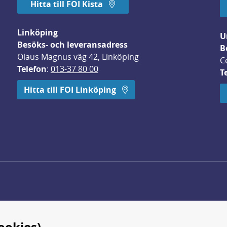
Hitta till FOI Kista
Linköping
U
Besöks- och leveransadress
B
Olaus Magnus väg 42, Linköping
C
Telefon
: 
013-37 80 00
T
 öppnas i nytt fönster.
Hitta till FOI Linköping