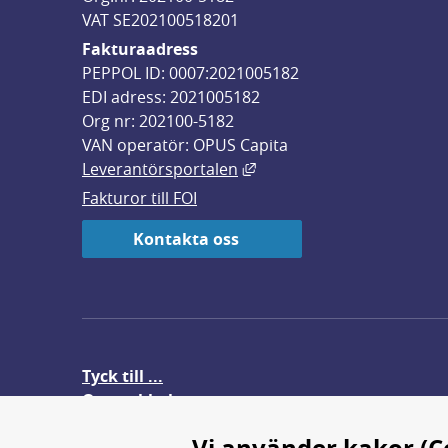
VAT SE202100518201
Fakturaadress
PEPPOL ID: 0007:2021005182
EDI adress: 2021005182
Org nr: 202100-5182
VAN operatör: OPUS Capita
Länk till annan webbplats,
Leverantörsportalen
Fakturor till FOI
Kontakta oss
Tyck till ...
Om webbplatsen
FOI-anställd i utlandet