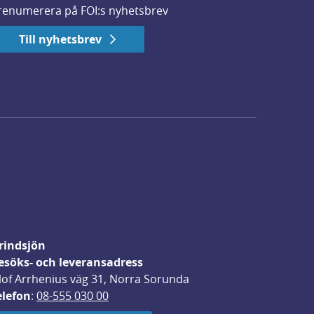
renumerera på FOI:s nyhetsbrev
Till nyhetsbrev
rindsjön
esöks- och leveransadress
lof Arrhenius väg 31, Norra Sorunda
elefon
: 
08-555 030 00