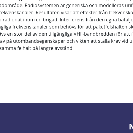
gadområde. Radiosystemen är generiska och modelleras utif
frekvenskanaler. Resultaten visar att effekter från frekvens
iska radionät inom en brigad. Interferens från den egna batal
gängliga frekvenskanaler som behövs för att paketfelshalte
 en stor del av den tillgängliga VHF-bandbredden för att f
r av på utombandsegenskaper och vikten att ställa krav vid 
 samma felhalt på längre avstånd.
N