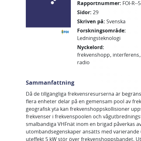
Rapportnummer
:
FOI-R--
Sidor
:
29
Skriven på
:
Svenska
Forskningsområde
:
Ledningsteknologi
Nyckelord
:
frekvenshopp
interferens
radio
Sammanfattning
Då de tillgängliga frekvensresurserna är begrän
flera enheter delar på en gemensam pool av frek
geografisk yta kan frekvenshoppskollisioner uppst
frekvenser i frekvenspoolen och vågutbredning
smalbandiga VHFnät inom en brigad påverkas av 
utombandsegenskaper ansätts med varierande u
uteffekt 5 kW stör över frekvenshoppsbandet. Ut