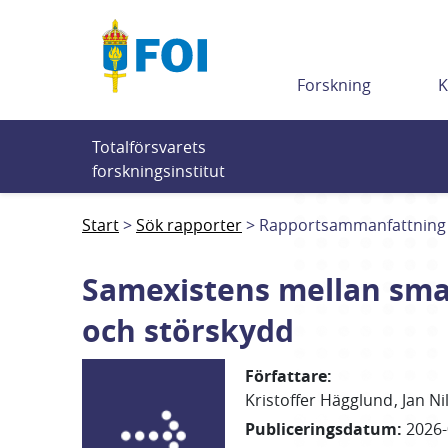
Till innehållet
Forskning
K
Totalförsvarets 
forskningsinstitut
Start
Sök rapporter
Rapportsammanfattning
Samexistens mellan sma
och störskydd
Författare
:
Kristoffer
Hägglund
Jan
Ni
Publiceringsdatum
:
2026-