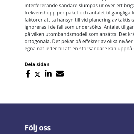
interfererande sändare slumpas ut över ett bri
frekvenshopp per paket och antalet tillgängliga 
faktorer att ta hänsyn till vid planering av takt
ignoreras i de fall som undersökts. Antalet till
på vilken utombandsmodell som ansätts. Det krävs
ortogonala. Det pekar på effekter av olika nivåe
egna nät leder till att en störsändare kan uppnå
Dela sidan
Följ oss