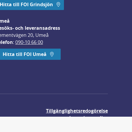
Hitta till FOI Grindsjön
meå
esöks- och leveransadress
ementvägen 20, Umeå
elefon
: 
090-10 66 00
Hitta till FOI Umeå
Tillgänglighetsredogörelse
Integritetspolicy
Om våra kakor