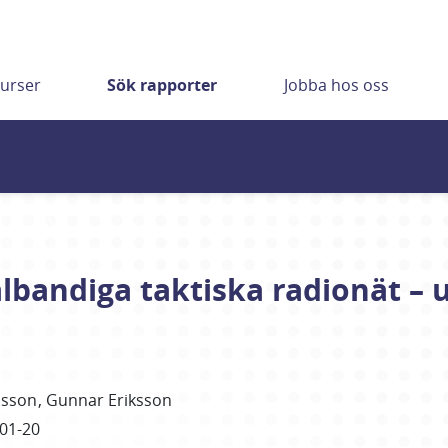
urser
Sök rapporter
Jobba hos oss
lbandiga taktiska radionät 
lsson
Gunnar
Eriksson
01-20