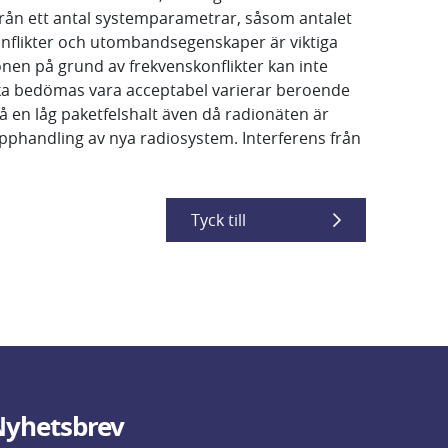
rån ett antal systemparametrar, såsom antalet
konflikter och utombandsegenskaper är viktiga
jonen på grund av frekvenskonflikter kan inte
n ska bedömas vara acceptabel varierar beroende
å en låg paketfelshalt även då radionäten är
upphandling av nya radiosystem. Interferens från
Tyck till
yhetsbrev