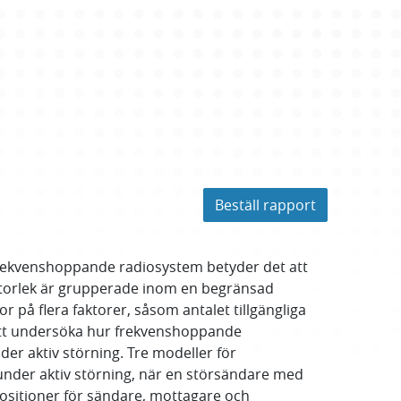
Beställ rapport
 frekvenshoppande radiosystem betyder det att
dstorlek är grupperade inom en begränsad
r på flera faktorer, såsom antalet tillgängliga
att undersöka hur frekvenshoppande
r aktiv störning. Tre modeller för
der aktiv störning, när en störsändare med
ositioner för sändare, mottagare och