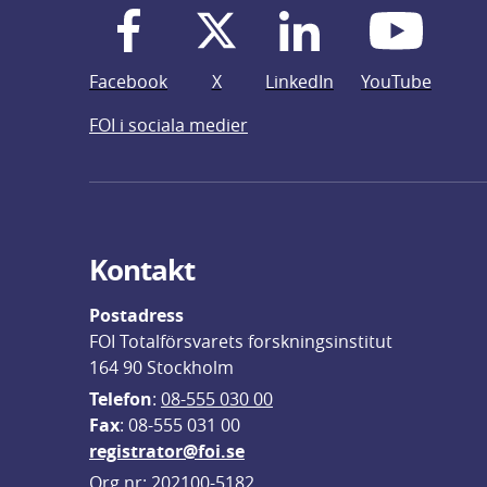
Facebook
X
LinkedIn
YouTube
FOI i sociala medier
Kontakt
Postadress
FOI Totalförsvarets forskningsinstitut
164 90 Stockholm
Telefon
: 
08-555 030 00
F
ax
: 08-555 031 00
registrator@foi.se
Org.nr: 202100-5182