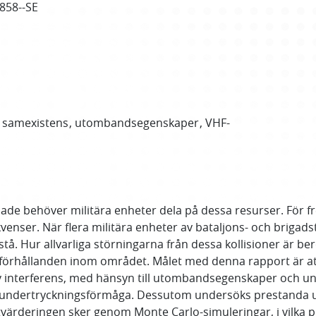
5858--SE
samexistens
utombandsegenskaper
VHF-
sade behöver militära enheter dela på dessa resurser. För
venser. När flera militära enheter av bataljons- och briga
å. Hur allvarliga störningarna från dessa kollisioner är bero
sförhållanden inom området. Målet med denna rapport är 
interferens, med hänsyn till utombandsegenskaper och unde
ndertryckningsförmåga. Dessutom undersöks prestanda un
värderingen sker genom Monte Carlo-simuleringar, i vilka p