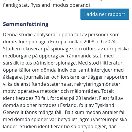
fientlig stat
Ryssland
modus operandi
Ladda ner rapport
Sammanfattning
Denna studie analyserar öppna fall av personer som
dömts för spionage i Europa mellan 2008 och 2024.
Studien fokuserar på spionage som utförs av europeiska
medborgare på uppdrag av främmande stat, med
särskilt fokus på insiderspionage. Med stöd i litteratur,
öppna källor om dömda individer samt intervjuer med
åklagare, journalister och forskare kartlägger rapporten
vilka de anstiftande staterna är, rekryteringsmönster,
motiv, operativa metoder och målområden. Totalt
identifierades 70 fall, fördelat på 20 länder. Flest fall av
dömda spioner hittades i Estland, följt av Tyskland.
Generellt fanns många fall i Baltikum medan antalet fall
med dömda spioner var betydligt lägre i västeuropeiska
länder. Studien identifierar tio spiontypologier, där