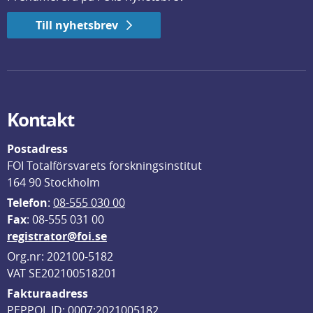
Till nyhetsbrev
Kontakt
Postadress
FOI Totalförsvarets forskningsinstitut
164 90 Stockholm
Telefon
: 
08-555 030 00
F
ax
: 08-555 031 00
registrator@foi.se
Org.nr: 202100-5182
VAT SE202100518201
Fakturaadress
PEPPOL ID: 0007:2021005182