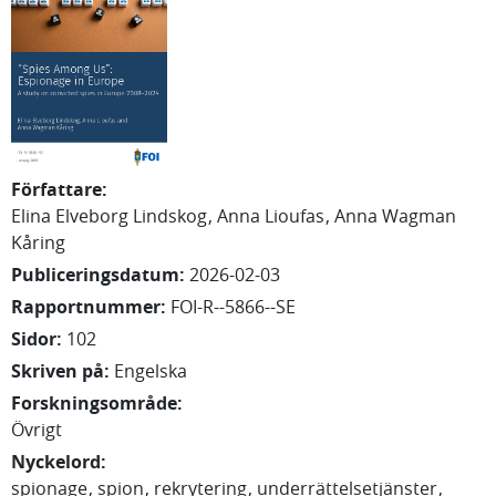
Författare
:
Elina
Elveborg Lindskog
Anna
Lioufas
Anna
Wagman
Kåring
Publiceringsdatum
:
2026-02-03
Rapportnummer
:
FOI-R--5866--SE
Sidor
:
102
Skriven på
:
Engelska
Forskningsområde
:
Övrigt
Nyckelord
:
spionage
spion
rekrytering
underrättelsetjänster