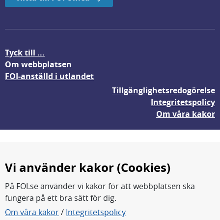
Tyck till ...
Om webbplatsen
FOI-anställd i utlandet
Tillgänglighetsredogörelse
Integritetspolicy
Om våra kakor
Vi använder kakor (Cookies)
På FOI.se använder vi kakor för att webbplatsen ska
fungera på ett bra sätt för dig.
FOI forskar för en säkrare värld.
Om våra kakor
/
Integritetspolicy
FOI:s kärnverksamhet är forskning, metod- och