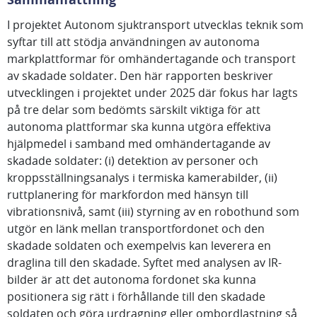
I projektet Autonom sjuktransport utvecklas teknik som
syftar till att stödja användningen av autonoma
markplattformar för omhändertagande och transport
av skadade soldater. Den här rapporten beskriver
utvecklingen i projektet under 2025 där fokus har lagts
på tre delar som bedömts särskilt viktiga för att
autonoma plattformar ska kunna utgöra effektiva
hjälpmedel i samband med omhändertagande av
skadade soldater: (i) detektion av personer och
kroppsställningsanalys i termiska kamerabilder, (ii)
ruttplanering för markfordon med hänsyn till
vibrationsnivå, samt (iii) styrning av en robothund som
utgör en länk mellan transportfordonet och den
skadade soldaten och exempelvis kan leverera en
draglina till den skadade. Syftet med analysen av IR-
bilder är att det autonoma fordonet ska kunna
positionera sig rätt i förhållande till den skadade
soldaten och göra urdragning eller ombordlastning så