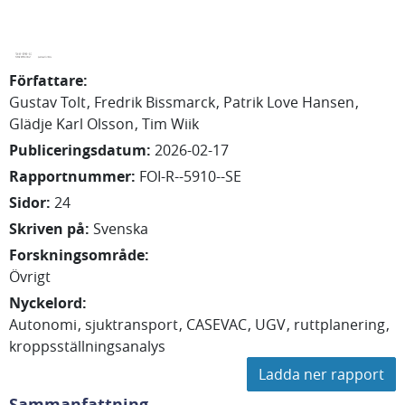
Författare
:
Gustav
Tolt
Fredrik
Bissmarck
Patrik Love
Hansen
Glädje Karl
Olsson
Tim
Wiik
Publiceringsdatum
:
2026-02-17
Rapportnummer
:
FOI-R--5910--SE
Sidor
:
24
Skriven på
:
Svenska
Forskningsområde
:
Övrigt
Nyckelord
:
Autonomi
sjuktransport
CASEVAC
UGV
ruttplanering
kroppsställningsanalys
Ladda ner rapport
Sammanfattning