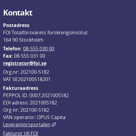
Kontakt
Postadress
FOI Totalförsvarets forskningsinstitut
164 90 Stockholm
Telefon
: 
08-555 030 00
F
ax
: 08-555 031 00
registrator@foi.se
Org.nr: 202100-5182
VAT SE202100518201
Fakturaadress
PEPPOL ID: 0007:2021005182
EDI adress: 2021005182
Org nr: 202100-5182
VAN operatör: OPUS Capita
Länk till annan webbplats, öppnas i
Leverantörsportalen
Fakturor till FOI