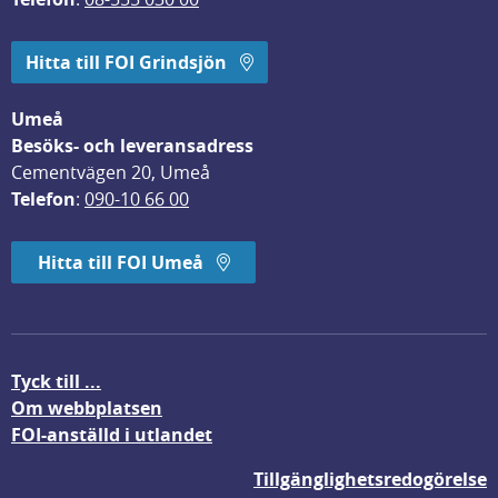
Hitta till FOI Grindsjön
Umeå
Besöks- och leveransadress
Cementvägen 20, Umeå
Telefon
: 
090-10 66 00
Hitta till FOI Umeå
Tyck till ...
Om webbplatsen
FOI-anställd i utlandet
Tillgänglighetsredogörelse