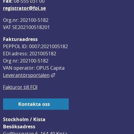
F
ax
: 08-555 031 00
registrator@foi.se
Org.nr: 202100-5182
VAT SE202100518201
Fakturaadress
PEPPOL ID: 0007:2021005182
EDI adress: 2021005182
Org nr: 202100-5182
VAN operatör: OPUS Capita
Länk till annan webbplats, öppnas i
Leverantörsportalen
Fakturor till FOI
Kontakta oss
Stockholm / Kista
Besöksadress
Gullfossgatan 6, 164 40 Kista