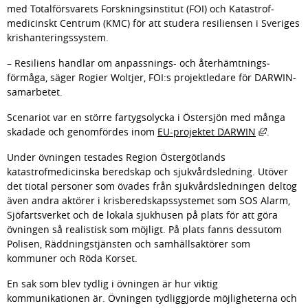
med Totalförsvarets Forsknings­­institut (FOI) och Katastrof­
medicinskt Centrum (KMC) för att studera resiliensen i Sveriges 
krishanteringssystem.
– Resiliens handlar om anpassnings- och återhämt­nings­
förmåga, säger Rogier Woltjer, FOI:s projektledare för DARWIN-
samarbetet.
Scenariot var en större fartygsolycka i Östersjön med många 
Länk till
skadade och genom­fördes inom 
EU-projektet DARWIN
.
Under övningen testades Region Östergöt­lands 
katastrofmedicinska beredskap och sjukvårdsledning. Utöver 
det tiotal personer som övades från sjukvårds­ledningen deltog 
även andra aktörer i krisberedskaps­systemet som SOS Alarm, 
Sjöfartsverket och de lokala sjukhusen på plats för att göra 
övningen så realistisk som möjligt. På plats fanns dessutom 
Polisen, Räddnings­tjänsten och samhällsaktörer som 
kommuner och Röda Korset.
En sak som blev tydlig i övningen är hur viktig 
kommunikationen är. Övningen tydliggjorde möjligheterna och 