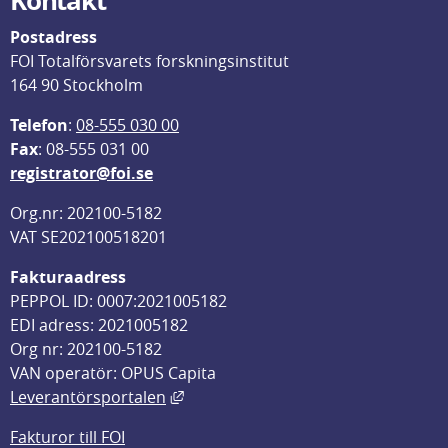
Postadress
FOI Totalförsvarets forskningsinstitut
164 90 Stockholm
Telefon
: 
08-555 030 00
F
ax
: 08-555 031 00
registrator@foi.se
Org.nr: 202100-5182
VAT SE202100518201
Fakturaadress
PEPPOL ID: 0007:2021005182
EDI adress: 2021005182
Org nr: 202100-5182
VAN operatör: OPUS Capita
Länk till annan webbplats, öppnas i
Leverantörsportalen
Fakturor till FOI