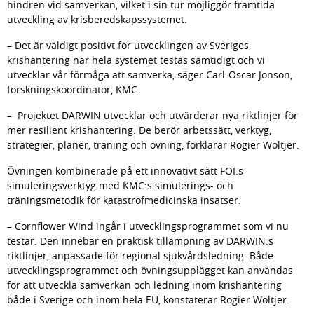
hindren vid samverkan, vilket i sin tur möjliggör framtida 
utveckling av krisberedskapssystemet.
– Det är väldigt positivt för utvecklingen av Sveriges 
krishantering när hela systemet testas samtidigt och vi 
utvecklar vår förmåga att samverka, säger Carl-Oscar Jonson, 
forskningskoordinator, KMC.
–  Projektet DARWIN utvecklar och utvärderar nya riktlinjer för 
mer resilient krishantering. De berör arbetssätt, verktyg, 
strategier, planer, träning och övning, förklarar Rogier Woltjer.
Övningen kombinerade på ett innovativt sätt FOI:s 
simuleringsverktyg med KMC:s simulerings- och 
träningsmetodik för katastrofmedicinska insatser.
– Cornflower Wind ingår i utvecklings­programmet som vi nu 
testar. Den innebär en praktisk tillämpning av DARWIN:s 
riktlinjer, anpassade för regional sjukvårds­ledning. Både 
utvecklingsprogrammet och övnings­upplägget kan användas 
för att utveckla samverkan och ledning inom krishantering 
både i Sverige och inom hela EU, konstaterar Rogier Woltjer.