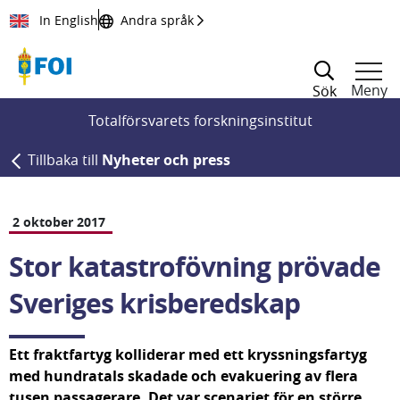
Till innehållet
In English
Andra språk
Meny
Sök
Totalförsvarets forskningsinstitut
Tillbaka till
Nyheter och press
2 oktober 2017
Stor katastrofövning prövade 
Sveriges krisberedskap
Ett fraktfartyg kolliderar med ett kryssnings­fartyg 
med hundratals skadade och evakuering av flera 
tusen passagerare. Det var scenariet för en större 