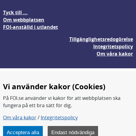
Tyck till ...
Om webbplatsen
FOI-anställd i utlandet
Tillgänglighetsredogörelse
Integritetspolicy
Om våra kakor
Vi använder kakor (Cookies)
På FOI.se använder vi kakor för att webbplatsen ska
fungera på ett bra sätt för dig.
Om våra kakor
/
Integritetspolicy
FOI forskar för en säkrare värld.
FOI:s kärnverksamhet är forskning, metod- och
teknikutveckling samt analyser och studier.
Acceptera alla
Endast nödvändiga