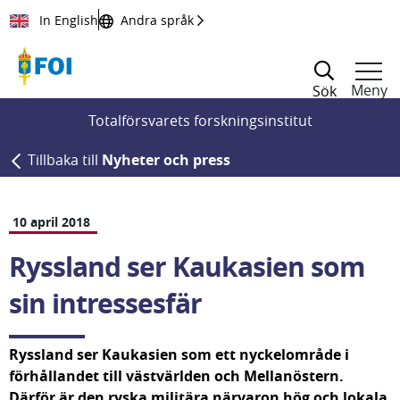
Till innehållet
In English
Andra språk
Meny
Sök
Totalförsvarets forskningsinstitut
Tillbaka till
Nyheter och press
10 april 2018
Ryssland ser Kaukasien som 
sin intressesfär
Ryssland ser Kaukasien som ett nyckelområde i 
förhållandet till västvärlden och Mellanöstern. 
Därför är den ryska militära närvaron hög och lokala 