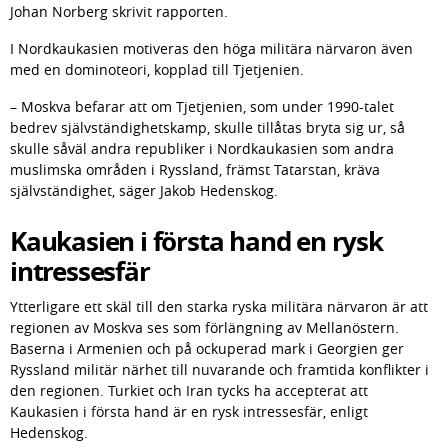
Johan Norberg skrivit rapporten.
I Nordkaukasien motiveras den höga militära närvaron även 
med en dominoteori, kopplad till Tjetjenien.
– Moskva befarar att om Tjetjenien, som under 1990-talet 
bedrev självständighetskamp, skulle tillåtas bryta sig ur, så 
skulle såväl andra republiker i Nordkaukasien som andra 
muslimska områden i Ryssland, främst Tatarstan, kräva 
självständighet, säger Jakob Hedenskog.
Kaukasien i första hand en rysk 
intressesfär
Ytterligare ett skäl till den starka ryska militära närvaron är att 
regionen av Moskva ses som förlängning av Mellanöstern. 
Baserna i Armenien och på ockuperad mark i Georgien ger 
Ryssland militär närhet till nuvarande och framtida konflikter i 
den regionen. Turkiet och Iran tycks ha accepterat att 
Kaukasien i första hand är en rysk intressesfär, enligt 
Hedenskog.