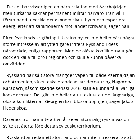
– Turkiet har visserligen en nära relation med Azerbajdzjan 
men turkarna saknar permanent militär närvaro. Iran vill i 
första hand utveckla det ekonomiska utbytet och exportera 
energi efter att sanktionerna mot landet försvann, säger han.
Efter Rysslands krigföring i Ukraina hyser inte heller väst något 
större intresse av att ytterligare irritera Ryssland i dess 
närområde, enligt rapporten. Men de olösta konflikterna utgör 
dock en källa till oro i regionen och skulle kunna påverka 
omvärlden.
– Ryssland har sålt stora mängder vapen till både Azerbajdzjan 
och Armenien, så ett eskalerande av striderna kring Nagorno-
Karabach, såsom skedde senast 2016, skulle kunna få allvarliga 
konsekvenser. Det går inte heller att utesluta att de långvariga, 
olösta konflikterna i Georgien kan blossa upp igen, säger Jakob 
Hedenskog.
Däremot tror han inte att vi får se en storskalig rysk invasion i 
syfte att återta före detta sovjetiskt territorium.
– Ryssland är redan ett stort land och är inte intresserat av att 