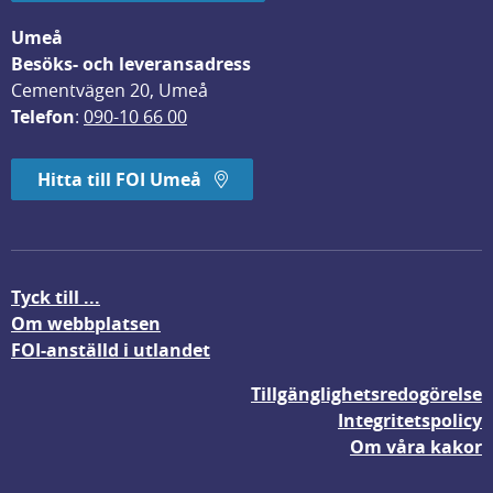
Umeå
Besöks- och leveransadress
Cementvägen 20, Umeå
Telefon
: 
090-10 66 00
Hitta till FOI Umeå
Tyck till ...
Om webbplatsen
FOI-anställd i utlandet
Tillgänglighetsredogörelse
Integritetspolicy
Om våra kakor