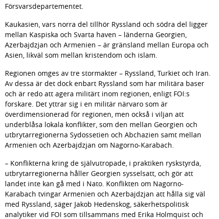
Försvarsdepartementet.
Kaukasien, vars norra del tillhör Ryssland och södra del ligger 
mellan Kaspiska och Svarta haven – länderna Georgien, 
Azerbajdzjan och Armenien – är gränsland mellan Europa och 
Asien, likväl som mellan kristendom och islam.
Regionen omges av tre stormakter – Ryssland, Turkiet och Iran. 
Av dessa är det dock enbart Ryssland som har militära baser 
och är redo att agera militärt inom regionen, enligt FOI:s 
forskare. Det yttrar sig i en militär närvaro som är 
överdimensionerad för regionen, men också i viljan att 
underblåsa lokala konflikter, som den mellan Georgien och 
utbrytarregionerna Sydossetien och Abchazien samt mellan 
Armenien och Azerbajdzjan om Nagorno-Karabach.
– Konflikterna kring de självutropade, i praktiken ryskstyrda, 
utbrytarregionerna håller Georgien sysselsatt, och gör att 
landet inte kan gå med i Nato. Konflikten om Nagorno-
Karabach tvingar Armenien och Azerbajdzjan att hålla sig väl 
med Ryssland, säger Jakob Hedenskog, säkerhetspolitisk 
analytiker vid FOI som tillsammans med Erika Holmquist och 