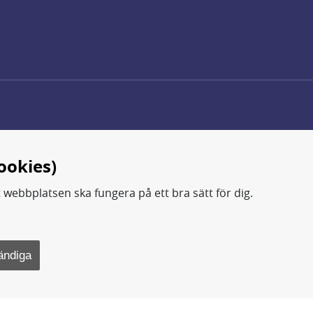
ookies)
t webbplatsen ska fungera på ett bra sätt för dig.
d.
ning, metod- och teknikutveckling samt analyser och studie
ändiga
rsvarsdepartementet.