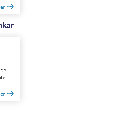
er
nkar
nde
itet …
er