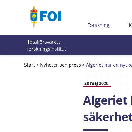
Till innehållet
Forskning
K
Totalförsvarets 
forskningsinstitut
Start
Nyheter och press
Algeriet har en nycke
28 maj 2020
Algeriet 
säkerhets