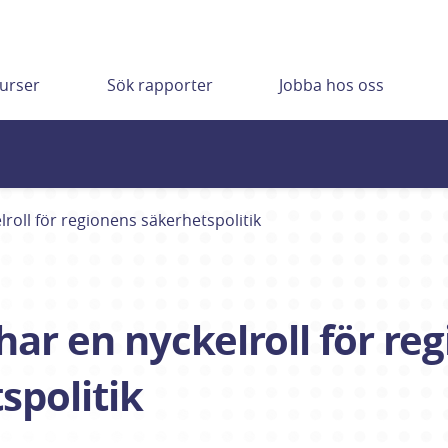
urser
Sök rapporter
Jobba hos oss
lroll för regionens säkerhets­politik
har en nyckelroll för reg
­politik