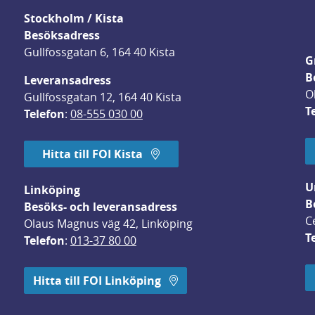
Stockholm / Kista
Besöksadress
Gullfossgatan 6, 164 40 Kista
G
B
Leveransadress
O
Gullfossgatan 12, 164 40 Kista
T
Telefon
: 
08-555 030 00
Hitta till FOI Kista
U
Linköping
B
Besöks- och leveransadress
C
Olaus Magnus väg 42, Linköping
T
Telefon
: 
013-37 80 00
 öppnas i nytt fönster.
Hitta till FOI Linköping