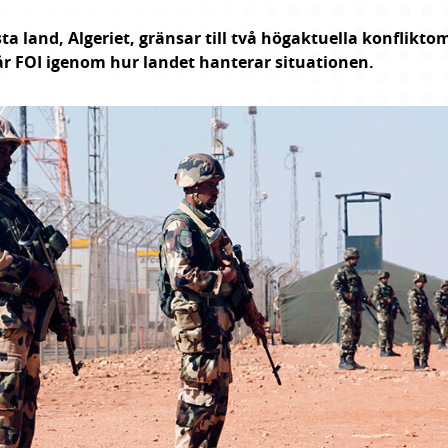
sta land, Algeriet, gränsar till två hög­aktuella konflikt­
går FOI igenom hur landet hanterar situationen.