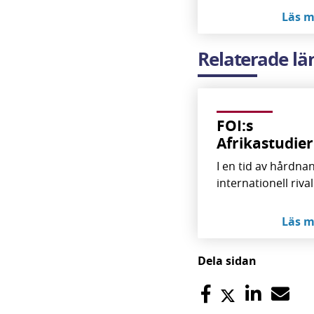
Läs m
Relaterade lä
FOI:s
Afrikastudier
I en tid av hårdna
internationell rival
Läs m
Dela sidan