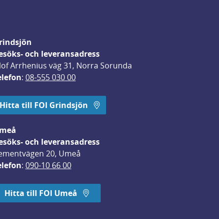
rindsjön
esöks- och leveransadress
lof Arrhenius väg 31, Norra Sorunda
elefon
: 
08-555 030 00
Hitta till FOI Grindsjön
meå
esöks- och leveransadress
ementvägen 20, Umeå
elefon
: 
090-10 66 00
Hitta till FOI Umeå