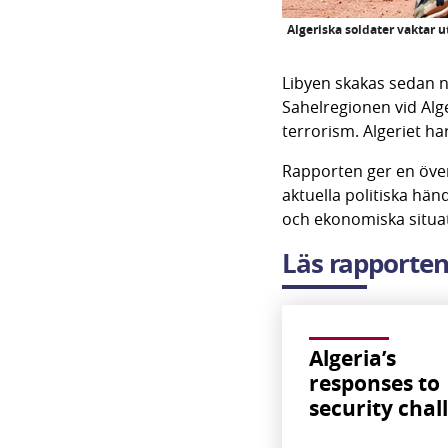
Algeriska soldater vaktar 
Libyen skakas sedan nå
Sahelregionen vid Alg
terrorism. Algeriet ha
Rapporten ger en överb
aktuella politiska hän
och ekonomiska situa
Läs rapporte
Algeria’s
responses to
security chal