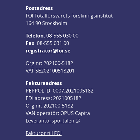
Postadress
FOI Totalförsvarets forskningsinstitut
164 90 Stockholm
Telefon
: 
08-555 030 00
F
ax
: 08-555 031 00
registrator@foi.se
Org.nr: 202100-5182
VAT SE202100518201
Fakturaadress
PEPPOL ID: 0007:2021005182
EDI adress: 2021005182
Org nr: 202100-5182
VAN operatör: OPUS Capita
Länk till annan webbplats,
Leverantörsportalen
Fakturor till FOI