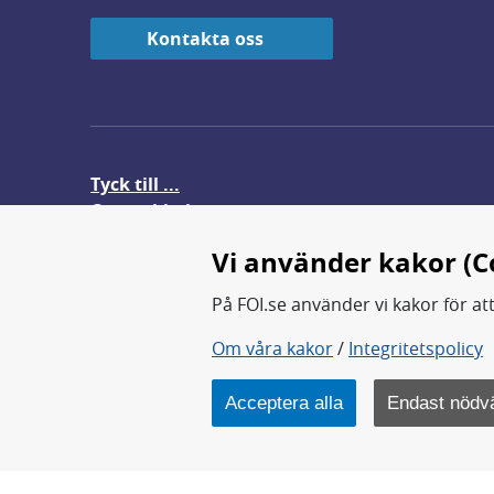
Kontakta oss
Tyck till ...
Om webbplatsen
FOI-anställd i utlandet
Vi använder kakor (C
På FOI.se använder vi kakor för at
Om våra kakor
/
Integritetspolicy
FOI forskar för en säkrare värl
FOI:s kärnverksamhet är forsk
Acceptera alla
Endast nödv
Myndigheten ligger under Fö