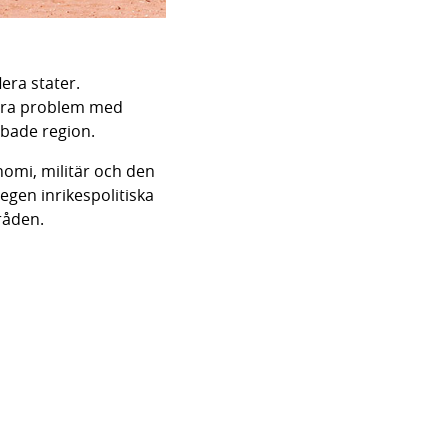
ra stater. 
ora problem med 
abbade region.
nomi, militär och den 
gen inrikespolitiska 
råden.