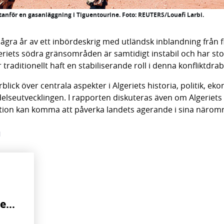
utanför en gasanläggning i Tiguentourine. Foto: REUTERS/Louafi Larbi.
gra år av ett inbördeskrig med utländsk inblandning från fle
eriets södra gränsområden är samtidigt instabil och har st
r traditionellt haft en stabiliserande roll i denna konfliktdr
lick över centrala aspekter i Algeriets historia, politik, eko
delseutvecklingen. I rapporten diskuteras även om Algeriets e
tion kan komma att påverka landets agerande i sina närom
n
le…