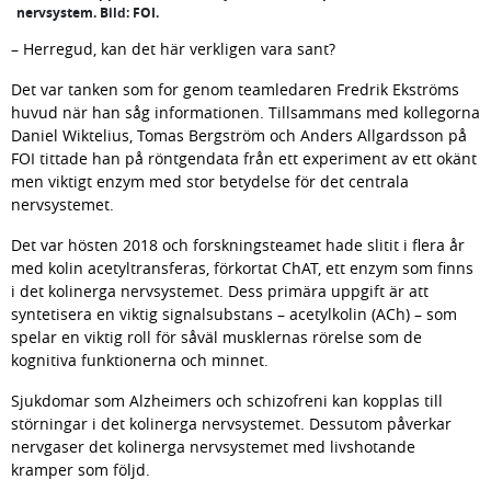
nervsystem. Bild: FOI.
– Herregud, kan det här verkligen vara sant?
Det var tanken som for genom teamledaren Fredrik Ekströms 
huvud när han såg informationen. Tillsammans med kollegorna 
Daniel Wiktelius, Tomas Bergström och Anders Allgardsson på 
FOI tittade han på röntgendata från ett experiment av ett okänt 
men viktigt enzym med stor betydelse för det centrala 
nervsystemet.
Det var hösten 2018 och forskningsteamet hade slitit i flera år 
med kolin acetyltransferas, förkortat ChAT, ett enzym som finns 
i det kolinerga nervsystemet. Dess primära uppgift är att 
syntetisera en viktig signalsubstans – acetylkolin (ACh) – som 
spelar en viktig roll för såväl musklernas rörelse som de 
kognitiva funktionerna och minnet.
Sjukdomar som Alzheimers och schizofreni kan kopplas till 
störningar i det kolinerga nervsystemet. Dessutom påverkar 
nervgaser det kolinerga nervsystemet med livshotande 
kramper som följd.