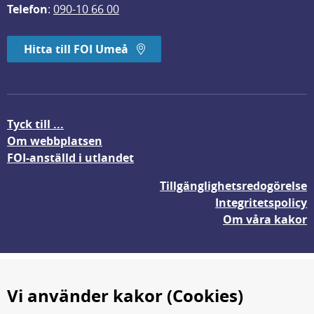
Telefon
: 
090-10 66 00
Hitta till FOI Umeå
Tyck till ...
Om webbplatsen
FOI-anställd i utlandet
Tillgänglighetsredogörelse
Integritetspolicy
Om våra kakor
Vi använder kakor (Cookies)