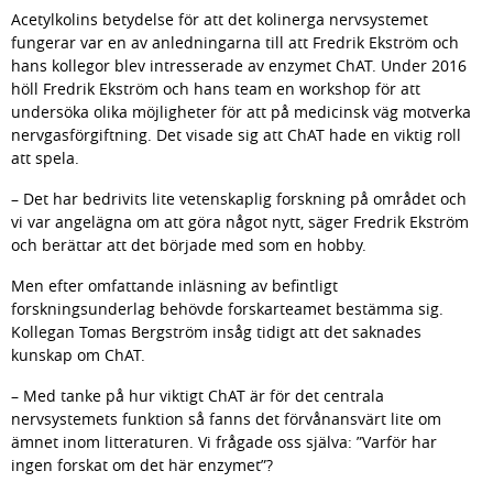
Acetylkolins betydelse för att det kolinerga nervsystemet 
fungerar var en av anledningarna till att Fredrik Ekström och 
hans kollegor blev intresserade av enzymet ChAT. Under 2016 
höll Fredrik Ekström och hans team en workshop för att 
undersöka olika möjligheter för att på medicinsk väg motverka 
nervgasförgiftning. Det visade sig att ChAT hade en viktig roll 
att spela.
– Det har bedrivits lite vetenskaplig forskning på området och 
vi var angelägna om att göra något nytt, säger Fredrik Ekström 
och berättar att det började med som en hobby.
Men efter omfattande inläsning av befintligt 
forskningsunderlag behövde forskarteamet bestämma sig. 
Kollegan Tomas Bergström insåg tidigt att det saknades 
kunskap om ChAT.
– Med tanke på hur viktigt ChAT är för det centrala 
nervsystemets funktion så fanns det förvånansvärt lite om 
ämnet inom litteraturen. Vi frågade oss själva: ”Varför har 
ingen forskat om det här enzymet”?