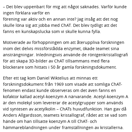
– Det blev uppenbart för mig att något saknades. Varför kunde 
ingen förklara varför en 
förening var aktiv och en annan inte? Jag insåg att det nog 
skulle löna sig att jobba med ChAT. Det blev tydligt att det 
fanns en kunskapslucka som vi skulle kunna fylla.
Motiverade av förhoppningen om att återuppliva forskningen 
inom det delvis missförstådda enzymet, ökade teamet sina 
ansträngningar. Inledningsvis använde de röntgenkristallografi 
för att skapa 3D-bilder av ChAT tillsammans med flera 
blockerare som hittats i 50 år gamla forskningsdokument.
Efter ett tag kom Daniel Wiktelius att minnas ett 
forskningsdokument från 1969 som visade att somliga ChAT-
fenomen endast kunde observeras om det även fanns en 
kofaktor kallad acetyl-koenzym A närvarande. Acetyl-koenzym A 
är den molekyl som levererar de acetylgrupper som används 
vid syntesen av acetylkolin – ChATs huvudfunktion. Han gav då 
Anders Allgardsson, teamets kristallograf, rådet att se vad som 
hände om han tillsatte koenzym A till ChAT- och 
hämmareblandningen under framställningen av kristallerna.