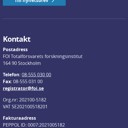
Till nyhetsbrev
Kontakt
Postadress
FOI Totalförsvarets forskningsinstitut
164 90 Stockholm
Telefon
: 
08-555 030 00
F
ax
: 08-555 031 00
registrator@foi.se
Org.nr: 202100-5182
VAT SE202100518201
Fakturaadress
PEPPOL ID: 0007:2021005182