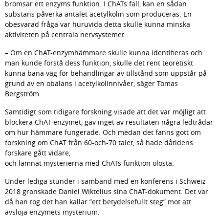
bromsar ett enzyms funktion. I ChATs fall, kan en sådan 
substans påverka antalet acetylkolin som produceras. En 
obesvarad fråga var huruvida detta skulle kunna minska 
aktiviteten på centrala nervsystemet.
– Om en ChAT-enzymhämmare skulle kunna identifieras och 
man kunde förstå dess funktion, skulle det rent teoretiskt 
kunna bana väg för behandlingar av tillstånd som uppstår på 
grund av en obalans i acetylkolinnivåer, säger Tomas 
Bergström.
Samtidigt som tidigare forskning visade att det var möjligt att 
blockera ChAT-enzymet, gav inget av resultaten några ledtrådar 
om hur hämmare fungerade. Och medan det fanns gott om 
forskning om ChAT från 60-och-70 talet, så hade dåtidens 
forskare gått vidare,
och lämnat mysterierna med ChATs funktion olösta.
Under lediga stunder i samband med en konferens i Schweiz 
2018 granskade Daniel Wiktelius sina ChAT-dokument. Det var 
då han tog det han kallar ”ett betydelsefullt steg” mot att 
avslöja enzymets mysterium.