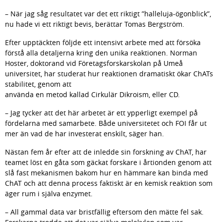
– När jag såg resultatet var det ett riktigt ”halleluja-ögonblick”, 
nu hade vi ett riktigt bevis, berättar Tomas Bergström.
Efter upptäckten följde ett intensivt arbete med att försöka 
förstå alla detaljerna kring den unika reaktionen. Norman 
Hoster, doktorand vid Företagsforskarskolan på Umeå 
universitet, har studerat hur reaktionen dramatiskt ökar ChATs 
stabilitet, genom att 
använda en metod kallad Cirkulär Dikroism, eller CD.
– Jag tycker att det här arbetet är ett ypperligt exempel på 
fördelarna med samarbete. Både universitetet och FOI får ut 
mer än vad de har investerat enskilt, säger han.
Nästan fem år efter att de inledde sin forskning av ChAT, har 
teamet löst en gåta som gäckat forskare i årtionden genom att 
slå fast mekanismen bakom hur en hämmare kan binda med 
ChAT och att denna process faktiskt är en kemisk reaktion som 
äger rum i själva enzymet.
– All gammal data var bristfällig eftersom den mätte fel sak. 