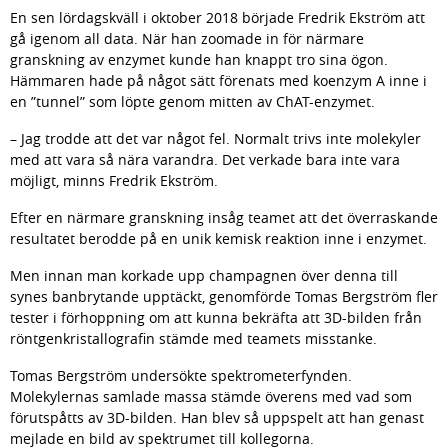
En sen lördagskväll i oktober 2018 började Fredrik Ekström att 
gå igenom all data. När han zoomade in för närmare 
granskning av enzymet kunde han knappt tro sina ögon. 
Hämmaren hade på något sätt förenats med koenzym A inne i 
en ”tunnel” som löpte genom mitten av ChAT-enzymet.
– Jag trodde att det var något fel. Normalt trivs inte molekyler 
med att vara så nära varandra. Det verkade bara inte vara 
möjligt, minns Fredrik Ekström.
Efter en närmare granskning insåg teamet att det överraskande 
resultatet berodde på en unik kemisk reaktion inne i enzymet.
Men innan man korkade upp champagnen över denna till 
synes banbrytande upptäckt, genomförde Tomas Bergström fler 
tester i förhoppning om att kunna bekräfta att 3D-bilden från 
röntgenkristallografin stämde med teamets misstanke.
Tomas Bergström undersökte spektrometerfynden. 
Molekylernas samlade massa stämde överens med vad som 
förutspåtts av 3D-bilden. Han blev så uppspelt att han genast 
mejlade en bild av spektrumet till kollegorna.