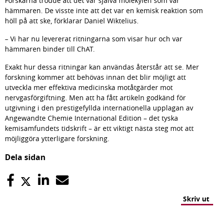
Forskarna trodde att det var själva molekylen som var 
hämmaren. De visste inte att det var en kemisk reaktion som 
höll på att ske, förklarar Daniel Wiktelius.
– Vi har nu levererat ritningarna som visar hur och var 
hämmaren binder till ChAT.
Exakt hur dessa ritningar kan användas återstår att se. Mer 
forskning kommer att behövas innan det blir möjligt att 
utveckla mer effektiva medicinska motåtgärder mot 
nervgasförgiftning. Men att ha fått artikeln godkänd för 
utgivning i den prestigefyllda internationella upplagan av 
Angewandte Chemie International Edition – det tyska 
kemisamfundets tidskrift – är ett viktigt nästa steg mot att 
möjliggöra ytterligare forskning.
Dela sidan
Skriv ut