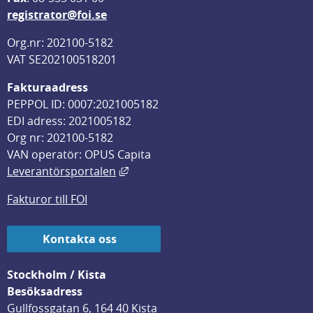
registrator@foi.se
Org.nr: 202100-5182
VAT SE202100518201
Fakturaadress
PEPPOL ID: 0007:2021005182
EDI adress: 2021005182
Org nr: 202100-5182
VAN operatör: OPUS Capita
Länk till annan webbplats, öppnas i
Leverantörsportalen
Fakturor till FOI
Kontakta oss
Stockholm / Kista
Besöksadress
Gullfossgatan 6, 164 40 Kista