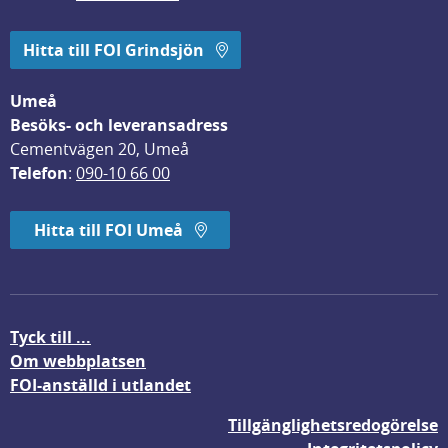
Hitta till FOI Grindsjön
Umeå
Besöks- och leveransadress
Cementvägen 20, Umeå
Telefon
: 
090-10 66 00
Hitta till FOI Umeå
Tyck till ...
Om webbplatsen
FOI-anställd i utlandet
Tillgänglighetsredogörelse