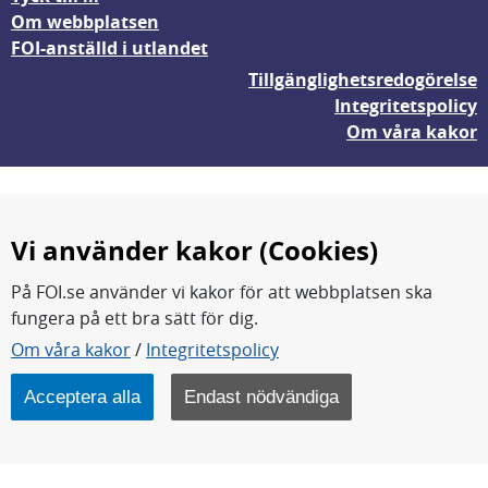
Om webbplatsen
FOI-anställd i utlandet
Tillgänglighetsredogörelse
Integritetspolicy
Om våra kakor
Vi använder kakor (Cookies)
På FOI.se använder vi kakor för att webbplatsen ska
fungera på ett bra sätt för dig.
FOI forskar för en säkrare värld.
Om våra kakor
/
Integritetspolicy
FOI:s kärnverksamhet är forskning, metod- och
teknikutveckling samt analyser och studier.
Acceptera alla
Endast nödvändiga
Myndigheten ligger under Försvarsdepartementet.