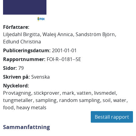
Författare
:
Liljedahl Birgitta
Waleij Annica
Sandström Björn
Edlund Christina
Publiceringsdatum
:
2001-01-01
Rapportnummer
:
FOI-R--0181--SE
Sidor
:
79
Skriven på
:
Svenska
Nyckelord
:
Provtagning
stickprover
mark
vatten
livsmedel
tungmetaller
sampling
random sampling
soil
water
food
heavy metals
Beställ rapport
Sammanfattning