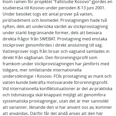
Inom ramen för projektet "Fallstudie Kosovo" gjordes en
studieresa till Kosovo under perioden 8-13 juni 2001.
Under besöket togs ett antal prover på vatten,
jord/sediment och livsmedel. Provtagningen hade två
syften, dels att undersöka värdet av stickprovstagning
under starkt begränsande former, dels att besvara
direkta frågor från SWEBAT. Provtagning med enstaka
stickprover genomfördes i direkt anslutning till väg.
Vattenprover togs från broar och vägsand samlades in
direkt från vägbanan. Den föroreningsprofil som
framkom under stickprovstagningen har jämförts med
tidigare, mer omfattande internationella
undersökningar i Kosovo. FOIs provtagning av mark och
vatten kunde bekräfta motsvarande föroreningsprofil.
Vid internationella konfliktsituationer är det av praktiska
och tidsmässiga skäl knappast möjligt att genomföra
systematiska provtagningar, utan det är mer sannolikt
att varianter, liknande den vi har använt oss av, kommer
att användas. Därför får det ändå anses att den här