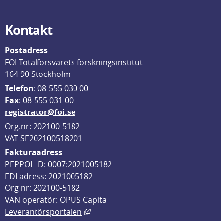
Kontakt
Postadress
FOI Totalförsvarets forskningsinstitut
164 90 Stockholm
Telefon
: 
08-555 030 00
F
ax
: 08-555 031 00
registrator@foi.se
Org.nr: 202100-5182
VAT SE202100518201
Fakturaadress
PEPPOL ID: 0007:2021005182
EDI adress: 2021005182
Org nr: 202100-5182
VAN operatör: OPUS Capita
Länk till annan webbplats, öppnas i
Leverantörsportalen