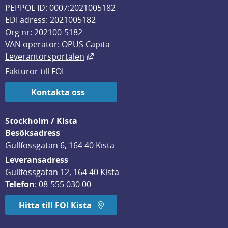
PEPPOL ID: 0007:2021005182
EDI adress: 2021005182
Org nr: 202100-5182
VAN operatör: OPUS Capita
Länk till annan webbplats, öppnas i
Leverantörsportalen
Fakturor till FOI
Kontakta oss
Stockholm / Kista
Besöksadress
Gullfossgatan 6, 164 40 Kista
Leveransadress
Gullfossgatan 12, 164 40 Kista
Telefon
: 
08-555 030 00
Hitta till FOI Kista