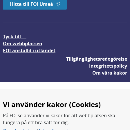
Hitta till FOI Umeå
Tyck till ...
Om webbplatsen
FOI-anställd i utlandet
Tillgänglighetsredogörelse
Integritetspolicy
Om våra kakor
Vi använder kakor (Cookies)
På FOI.se använder vi kakor för att webbplatsen ska
fungera på ett bra sätt för dig.
FOI forskar för en säkrare värld.