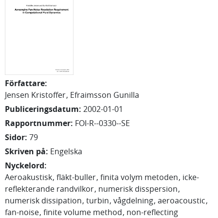
Författare
:
Jensen Kristoffer
Efraimsson Gunilla
Publiceringsdatum
:
2002-01-01
Rapportnummer
:
FOI-R--0330--SE
Sidor
:
79
Skriven på
:
Engelska
Nyckelord
:
Aeroakustisk
fläkt-buller
finita volym metoden
icke-
reflekterande randvilkor
numerisk disspersion
numerisk dissipation
turbin
vågdelning
aeroacoustic
fan-noise
finite volume method
non-reflecting