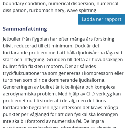
boundary condition
numerical dispersion
numerical
dissipation
turbomachinery
wave splitting
Ladda ner rapport
Sammanfattning
Jetbuller från flygplan har efter många års forskning
blivit reducerad till ett minimum. Dock är det
fortfarande problem med att hålla ljudnivåerna låga vid
start och inflygning. Grunden till detta är huvudsakligen
bullret från fläkten i motorn. Det är således
tryckfluktuationerna som genereras i kompressorn eller
turbinen som blir de dominerande ljudkällorna.
Genereringen av bullret är icke-linjära och komplexa
aerodynamiska problem. Med hjälp av CFD-verktyg kan
problemet nu bli studerat i detalj, men det finns
fortfarande begränsningar eftersom det krävs många
punkter per våglängd för att den fysikaliska lösningen
inte ska bli förstörd av numeriska fel. De linjära