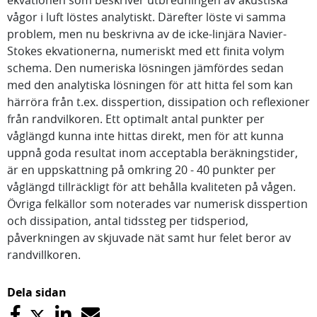
ekvationen som beskriver utbredningen av akustiska
vågor i luft löstes analytiskt. Därefter löste vi samma
problem, men nu beskrivna av de icke-linjära Navier-
Stokes ekvationerna, numeriskt med ett finita volym
schema. Den numeriska lösningen jämfördes sedan
med den analytiska lösningen för att hitta fel som kan
härröra från t.ex. disspertion, dissipation och reflexioner
från randvilkoren. Ett optimalt antal punkter per
våglängd kunna inte hittas direkt, men för att kunna
uppnå goda resultat inom acceptabla beräkningstider,
är en uppskattning på omkring 20 - 40 punkter per
våglängd tillräckligt för att behålla kvaliteten på vågen.
Övriga felkällor som noterades var numerisk disspertion
och dissipation, antal tidssteg per tidsperiod,
påverkningen av skjuvade nät samt hur felet beror av
randvillkoren.
Dela sidan