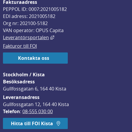
Fakturaadress
PEPPOL ID: 0007:2021005182
EDI adress: 2021005182
Org nr: 202100-5182
VAN operatör: OPUS Capita
Länk till annan webbplats, öppnas i
Leverantörsportalen
Fakturor till FOI
Kontakta oss
Stockholm / Kista
Besöksadress
Gullfossgatan 6, 164 40 Kista
Leveransadress
Gullfossgatan 12, 164 40 Kista
Telefon
: 
08-555 030 00
Hitta till FOI Kista