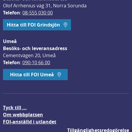
Olof Arrhenius väg 31, Norra Sorunda
Telefon
: 
08-555 030 00
Hitta till FOI Grindsjön
Umeå
Besöks- och leveransadress
Cementvägen 20, Umeå
Telefon
: 
090-10 66 00
Hitta till FOI Umeå
Tyck till ...
Om webbplatsen
FOI-anställd i utlandet
Tillgänglighetsredogörelse