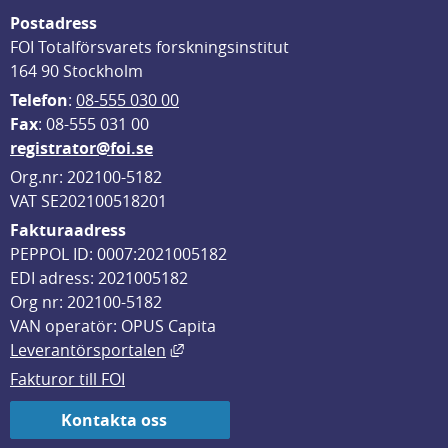
Postadress
FOI Totalförsvarets forskningsinstitut
164 90 Stockholm
Telefon
: 
08-555 030 00
F
ax
: 08-555 031 00
registrator@foi.se
Org.nr: 202100-5182
VAT SE202100518201
Fakturaadress
PEPPOL ID: 0007:2021005182
EDI adress: 2021005182
Org nr: 202100-5182
VAN operatör: OPUS Capita
Länk till annan webbplats, öppnas i
Leverantörsportalen
Fakturor till FOI
Kontakta oss