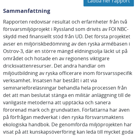
Ladda ner rapport
Sammanfattning
Rapporten redovisar resultat och erfarnheter från två
försvarsmiljöprojekt i Ryssland som drivits av FOI NBC-
skydd med finansiellt stöd från UD. Det första projektet
avser en miljöriskbedömning av den ryska armébasen i
Ostrov-3, där en större mängd eldningsolja läckt ut på
området och hotade en av regionens viktigare
dricksvattenresurser. Det andra handlar om
miljöutbildning av ryska officerare inom försvarsspecifik
verksamhet. Insatsen har bestått i att via
seminarieföreläsningar behandla hela processen från
det att man beslutat stänga en militär anläggning till de
vanligaste metoderna att upptäcka och sanera
förorenad mark och grundvatten. Författarna har även
på förfrågan medverkat i den ryska försvarsmaktens
ekologiska handbok. De genomförda miljöprojekten har
visat på att kunskapsöverföring kan leda till mycket goda