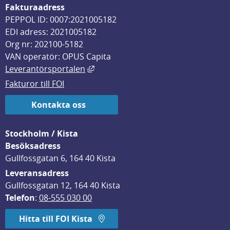
Fakturaadress
PEPPOL ID: 0007:2021005182
EDI adress: 2021005182
Org nr: 202100-5182
VAN operatör: OPUS Capita
Länk till annan webbplats, öppnas i
Leverantörsportalen
Fakturor till FOI
Kontakta oss
Stockholm / Kista
Besöksadress
Gullfossgatan 6, 164 40 Kista
Leveransadress
Gullfossgatan 12, 164 40 Kista
Telefon
: 
08-555 030 00
Hitta till FOI Kista