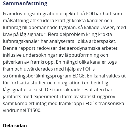
Sammanfattning
Framdrivningsintegrationprojektet på FOI har haft som
målsättning att studera kraftigt krökta kanaler och
luftintag till obemannade flygplan, så kallade UAVer, med
krav på låg signatur. Flera delproblem kring krökta
luftintagskanaler har analyserats i olika arbetspaket.
Denna rapport redovisar det aerodynamiska arbetet
inklusive undersökningar av läpputformning och
påverkan av framkropp. En mängd olika kanaler togs
fram och utvärderades med hjälp av FOI´s
strömningsberäkningsprogram EDGE. En kanal valdes ut
för fortsatta studier och integration i en befintlig
lågsignaturfarkost. De framräknade resultaten har
jämförts med experiment i form av statiskt riggprov
samt komplett intag med framkropp i FOI´s transoniska
vindtunnel T1500.
Dela sidan