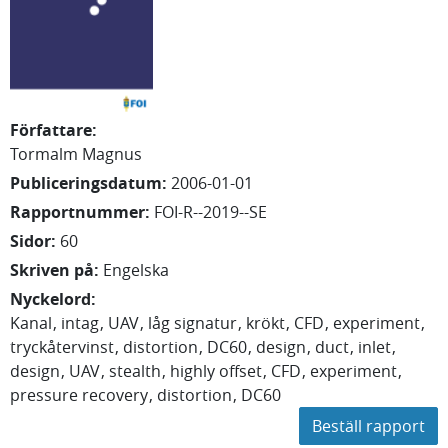
Författare
:
Tormalm Magnus
Publiceringsdatum
:
2006-01-01
Rapportnummer
:
FOI-R--2019--SE
Sidor
:
60
Skriven på
:
Engelska
Nyckelord
:
Kanal
intag
UAV
låg signatur
krökt
CFD
experiment
tryckåtervinst
distortion
DC60
design
duct
inlet
design
UAV
stealth
highly offset
CFD
experiment
pressure recovery
distortion
DC60
Beställ rapport