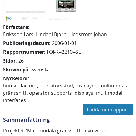
Författare
:
Eriksson Lars
Lindahl Björn
Hedström Johan
Publiceringsdatum
:
2006-01-01
Rapportnummer
:
FOI-R--2210--SE
Sidor
:
26
Skriven på
:
Svenska
Nyckelord
:
human factors
operatörsstöd
displayer
multimodala
gränssnitt
operator supports
displays
multimodal
interfaces
Ladda ner rapport
Sammanfattning
Projektet "Multimodala gränssnitt" involverar