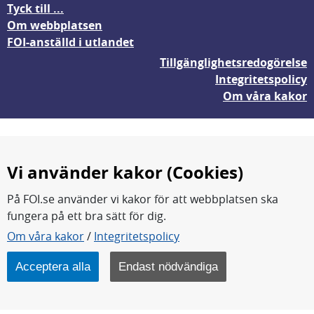
Tyck till ...
Om webbplatsen
FOI-anställd i utlandet
Tillgänglighetsredogörelse
Integritetspolicy
Om våra kakor
Vi använder kakor (Cookies)
På FOI.se använder vi kakor för att webbplatsen ska
fungera på ett bra sätt för dig.
FOI forskar för en säkrare värld.
Om våra kakor
/
Integritetspolicy
FOI:s kärnverksamhet är forskning, metod- och
teknikutveckling samt analyser och studier.
Acceptera alla
Endast nödvändiga
Myndigheten ligger under Försvarsdepartementet.