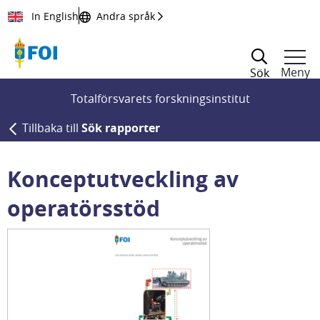
Till innehållet
In English
Andra språk
Meny
Sök
Totalförsvarets forskningsinstitut
Tillbaka till
Sök rapporter
Konceptutveckling av
operatörsstöd