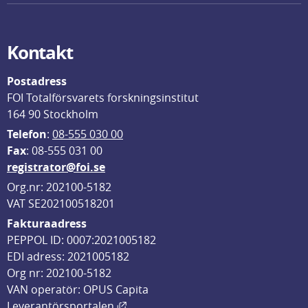
Kontakt
Postadress
FOI Totalförsvarets forskningsinstitut
164 90 Stockholm
Telefon
: 
08-555 030 00
F
ax
: 08-555 031 00
registrator@foi.se
Org.nr: 202100-5182
VAT SE202100518201
Fakturaadress
PEPPOL ID: 0007:2021005182
EDI adress: 2021005182
Org nr: 202100-5182
VAN operatör: OPUS Capita
Länk till annan webbplats, öppnas i
Leverantörsportalen