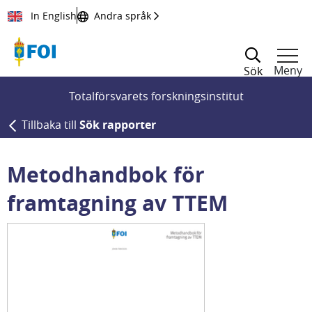
Till innehållet
In English
Andra språk
Meny
Sök
Totalförsvarets forskningsinstitut
Tillbaka till
Sök rapporter
Metodhandbok för
framtagning av TTEM