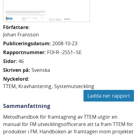
Författare
:
Johan Fransson
Publiceringsdatum
:
2008-10-23
Rapportnummer
:
FOI-R--2551--SE
Sidor
:
46
Skriven på
:
Svenska
Nyckelord
:
TTEM
Kravhantering
Systemutveckling
Ladda ner rapport
Sammanfattning
Metodhandbok för framtagning av TTEM utgör en
manual för FM utvecklingsofficerare att ta fram TTEM för
produkter i FM. Handboken är framtagen inom projektet