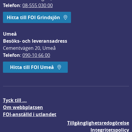
Telefon
: 
08-555 030 00
Hitta till FOI Grindsjön
Umeå
Besöks- och leveransadress
Cementvägen 20, Umeå
Telefon
: 
090-10 66 00
Hitta till FOI Umeå
Tyck till ...
Om webbplatsen
FOI-anställd i utlandet
Tillgänglighetsredogörelse
Integritetspolicy