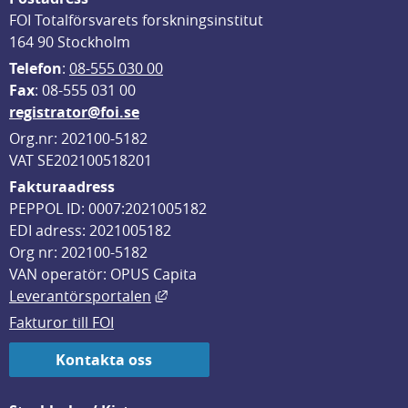
FOI Totalförsvarets forskningsinstitut
164 90 Stockholm
Telefon
: 
08-555 030 00
F
ax
: 08-555 031 00
registrator@foi.se
Org.nr: 202100-5182
VAT SE202100518201
Fakturaadress
PEPPOL ID: 0007:2021005182
EDI adress: 2021005182
Org nr: 202100-5182
VAN operatör: OPUS Capita
Länk till annan webbplats, öppnas i
Leverantörsportalen
Fakturor till FOI
Kontakta oss