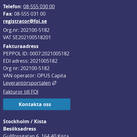
Telefon
: 
08-555 030 00
F
ax
: 08-555 031 00
registrator@foi.se
Org.nr: 202100-5182
VAT SE202100518201
Fakturaadress
PEPPOL ID: 0007:2021005182
EDI adress: 2021005182
Org nr: 202100-5182
VAN operatör: OPUS Capita
Länk till annan webbplats, öppnas i
Leverantörsportalen
Fakturor till FOI
Kontakta oss
Stockholm / Kista
Besöksadress
Gullfossgatan 6, 164 40 Kista