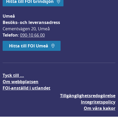
Hitta till FOI Grindsjön
Umeå
Besöks- och leveransadress
Cementvägen 20, Umeå
Telefon
: 
090-10 66 00
Hitta till FOI Umeå
Tyck till ...
Om webbplatsen
FOI-anställd i utlandet
Tillgänglighetsredogörelse
Integritetspolicy
Om våra kakor