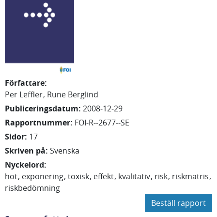
Författare
:
Per Leffler
Rune Berglind
Publiceringsdatum
:
2008-12-29
Rapportnummer
:
FOI-R--2677--SE
Sidor
:
17
Skriven på
:
Svenska
Nyckelord
:
hot
exponering
toxisk
effekt
kvalitativ
risk
riskmatris
riskbedömning
Beställ rapport