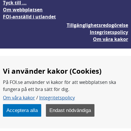
Tyck till ...
Om webbplatsen
FOI-anställd i utlandet
Tillgänglighetsredogörelse
Integritetspolicy
Om våra kakor
Vi använder kakor (Cookies)
På FOI.se använder vi kakor för att webbplatsen ska
fungera på ett bra sätt för dig.
FOI forskar för en säkrare värld.
Om våra kakor
/
Integritetspolicy
FOI:s kärnverksamhet är forskning, metod- och
teknikutveckling samt analyser och studier.
Acceptera alla
Endast nödvändiga
Myndigheten ligger under Försvarsdepartementet.