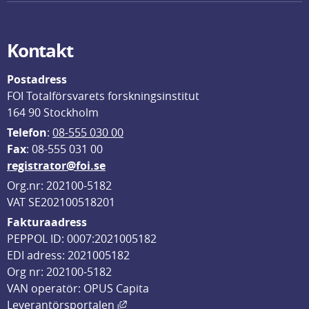
Kontakt
Postadress
FOI Totalförsvarets forskningsinstitut
164 90 Stockholm
Telefon
: 
08-555 030 00
F
ax
: 08-555 031 00
registrator@foi.se
Org.nr: 202100-5182
VAT SE202100518201
Fakturaadress
PEPPOL ID: 0007:2021005182
EDI adress: 2021005182
Org nr: 202100-5182
VAN operatör: OPUS Capita
Länk till annan webbplats, öppnas i
Leverantörsportalen