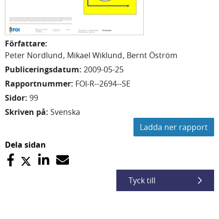
Författare
:
Peter Nordlund
Mikael Wiklund
Bernt Öström
Publiceringsdatum
:
2009-05-25
Rapportnummer
:
FOI-R--2694--SE
Sidor
:
99
Skriven på
:
Svenska
Ladda ner rapport
Dela sidan
Tyck till