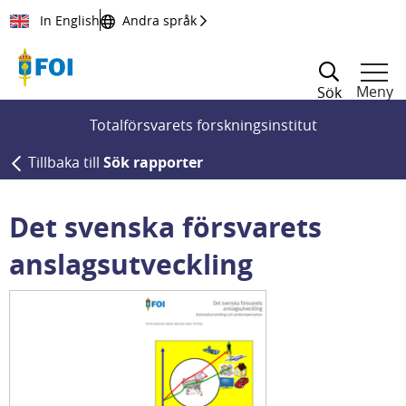
Till innehållet
In English
Andra språk
Meny
Sök
Totalförsvarets forskningsinstitut
Tillbaka till
Sök rapporter
Det svenska försvarets
anslagsutveckling