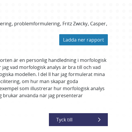
ering
problemformulering
Fritz Zwicky
Casper
Ladda ner rapport
orten är en personlig handledning i morfologisk
jag vad morfologisk analys är bra till och vad
giska modellen. I del II har jag formulerat mina
cilitering, om hur man skapar goda
l exempel som illustrerar hur morfologisk analys
jag brukar använda när jag presenterar
Tyck till