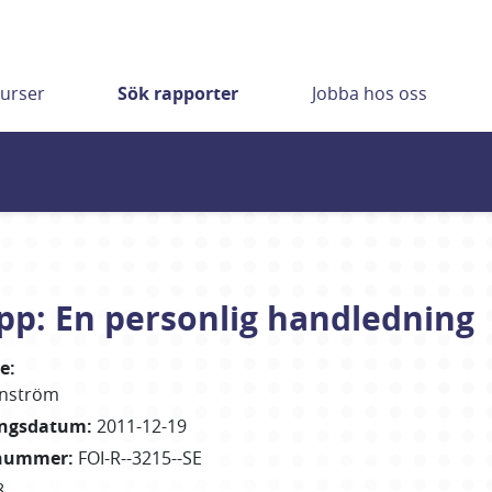
urser
Sök rapporter
Jobba hos oss
upp: En personlig handledning
re
:
enström
ingsdatum
:
2011-12-19
nummer
:
FOI-R--3215--SE
8