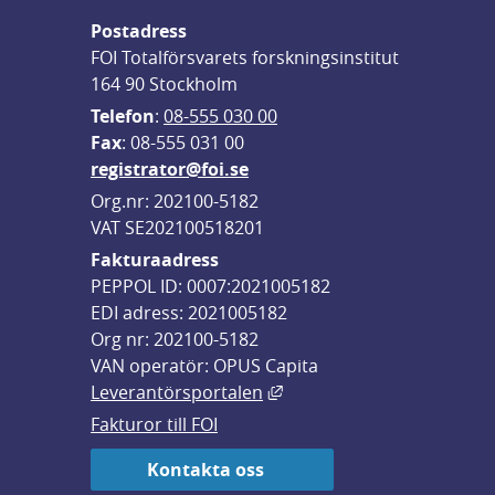
Postadress
FOI Totalförsvarets forskningsinstitut
164 90 Stockholm
Telefon
: 
08-555 030 00
F
ax
: 08-555 031 00
registrator@foi.se
Org.nr: 202100-5182
VAT SE202100518201
Fakturaadress
PEPPOL ID: 0007:2021005182
EDI adress: 2021005182
Org nr: 202100-5182
VAN operatör: OPUS Capita
Länk till annan webbplats,
Leverantörsportalen
Fakturor till FOI
Kontakta oss