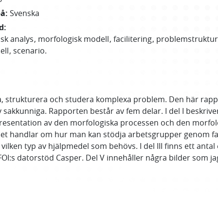
på
:
Svenska
d
:
sk analys
morfologisk modell
facilitering
problemstruktur
ll
scenario.
a, strukturera och studera komplexa problem. Den här rapp
akkunniga. Rapporten består av fem delar. I del I beskriver 
 presentation av den morfologiska processen och den morfolo
. Det handlar om hur man kan stödja arbetsgrupper genom fa
ilken typ av hjälpmedel som behövs. I del III finns ett anta
ör FOI:s datorstöd Casper. Del V innehåller några bilder som 