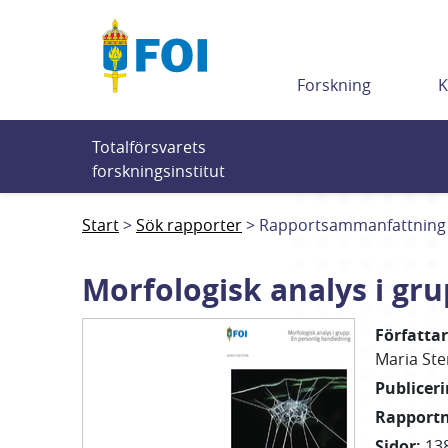
Till innehållet
Forskning
K
Totalförsvarets 
forskningsinstitut
Start
Sök rapporter
Rapportsammanfattning
Morfologisk analys i gr
Författa
Maria
St
Publicer
Rapport
Sidor
:
13