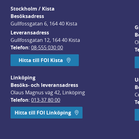
Stockholm / Kista
Besöksadress
Gullfossgatan 6, 164 40 Kista
G
Leveransadress
B
Gullfossgatan 12, 164 40 Kista
O
Telefon
: 
08-555 030 00
T
Hitta till FOI Kista
Linköping
U
Besöks- och leveransadress
B
Olaus Magnus väg 42, Linköping
C
Telefon
: 
013-37 80 00
T
 öppnas i nytt fönster.
Hitta till FOI Linköping