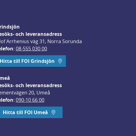
rindsjön
esöks- och leveransadress
lof Arrhenius väg 31, Norra Sorunda
elefon
: 
08-555 030 00
Hitta till FOI Grindsjön
meå
esöks- och leveransadress
ementvägen 20, Umeå
elefon
: 
090-10 66 00
Hitta till FOI Umeå