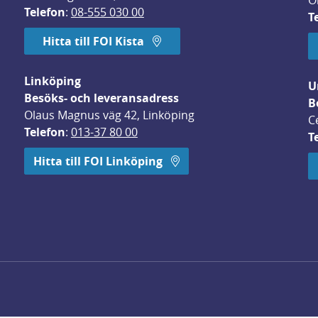
O
Telefon
: 
08-555 030 00
T
Hitta till FOI Kista
Linköping
U
Besöks- och leveransadress
B
Olaus Magnus väg 42, Linköping
C
Telefon
: 
013-37 80 00
T
 öppnas i nytt fönster.
Hitta till FOI Linköping