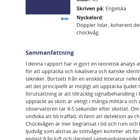
Skriven på
:
Engelska
Nyckelord
:
Doppler lidar
koherent de
chockvåg.
Sammanfattning
I denna rapport har vi gjort en teoretisk analys 
för att upptäcka och lokalisera och kanske identi
tekniker. Bortsett från en enskild litteratur ref
att det principiellt är möjligt att upptäcka ljudet
förutsättning är att tillräcklig signalbehandling
upptäckt av skott är viktigt i många militära och c
observatören tar 4-5 sekunder efter skottet. Om 
undvika att bli träffad. Vi fann att detektion a
Chockvågen är mer begränsat i tid och rum och 
ljudvåg som alstras av stötvågen kommer att förf
endast från luft och därmed sammanhängande kon