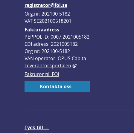
registrator@foi.se
Org.nr: 202100-5182
VAT SE202100518201
Fakturaadress
PEPPOL ID: 0007:2021005182
EDI adress: 2021005182
Org nr: 202100-5182
VAN operatör: OPUS Capita
Länk till annan webbplats,
Leverantörsportalen
Fakturor till FOI
Kontakta oss
Tyck till ...