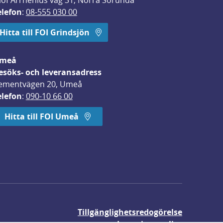
lof Arrhenius väg 31, Norra Sorunda
elefon
: 
08-555 030 00
Hitta till FOI Grindsjön
meå
esöks- och leveransadress
ementvägen 20, Umeå
elefon
: 
090-10 66 00
Hitta till FOI Umeå
Tillgänglighetsredogörelse