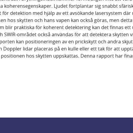
a koherensegenskaper. Ljudet fortplantar sig snabbt sfäris
för detektion med hjälp av ett avsökande lasersystem där m
lsen hos skytten och hans vapen kan också göras, men dett
m blir praktiska för koherent detektering kan det finnas et
och SWIR-området också användas för att detektera skytten
porten kan positioneringen av en prickskytt och andra skjut
 en Doppler lidar placeras på en kulle eller ett tak för att up
positionen hos skytten uppskattas. Denna rapport har fina