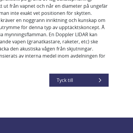
kt ut från vapnet och når en diameter på ungefär
an inte exakt vet positionen för skytten.
a kräver en noggrann inriktning och kunskap om
t utrymme för denna typ av upptäcktskoncept. Å
 via mynningsflamman. En Doppler LIDAR kan
ande vapen (granatkastare, raketer, etc) ske
ptäcka den akustiska vågen från skjutningar.
nsierats av interna medel inom avdelningen för
Tyck till