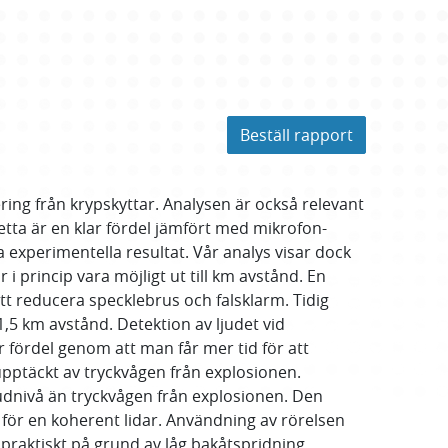
Beställ rapport
ering från krypskyttar. Analysen är också relevant
Detta är en klar fördel jämfört med mikrofon-
a experimentella resultat. Vår analys visar dock
r i princip vara möjligt ut till km avstånd. En
att reducera specklebrus och falsklarm. Tidig
-1,5 km avstånd. Detektion av ljudet vid
 fördel genom att man får mer tid för att
upptäckt av tryckvågen från explosionen.
udnivå än tryckvågen från explosionen. Den
 för en koherent lidar. Användning av rörelsen
raktiskt på grund av låg bakåtspridning,