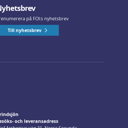
yhetsbrev
renumerera på FOI:s nyhetsbrev
Till nyhetsbrev
rindsjön
esöks- och leveransadress