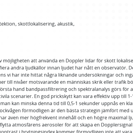
tektion
skottlokalisering
akustik
av möjligheten att använda en Doppler lidar för skott lokalis
fiera andra ljudkällor innan ljudet har nått en observatör. 
erens vi har inte hittat några liknande undersökningar och ing
 ner till nivåer motsvarande en människas skrik eller trafik bö
 i första hand bandpassfiltrering och spektralanalys görs för 
ivila scenarier. En god prickskytt kan vara effektiv upp till 1
man kan minska denna tid till 0,5-1 sekunder uppnås en klar
v chockvågen förmodligen är den bästa strategin jämfört med 
har även mer högfrekvent innehåll och en högre maximal lj
lytta atmosfärens aerosoler för att skapa en Dopplersignal
trast i brytningsindex kommer förmodligen inte att vara p