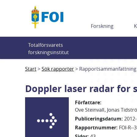
Till innehållet
Forskning
K
Totalförsvarets 
forskningsinstitut
Start
Sök rapporter
Rapportsammanfattning
Doppler laser radar for 
Författare
:
Ove
Steinvall
Jonas
Tidstr
Publiceringsdatum
:
2012-
Rapportnummer
:
FOI-R--
Sidor
:
43