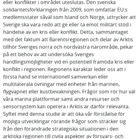
eller konflikter i området uteslutas. Den svenska
solidaritetsförklaringen från 2009, som omfattar EU:s
medlemsstater såväl som Island och Norge, uttrycker att
Sverige ska vara redo att ge eller ta emot militärt stöd i
händelse av en kris eller konflikt. Detta, sammantaget
med det faktum att Barentsregionen och delar av Arktis
tillhör Sveriges norra och nordvästra närområde, pekar
på ett behov av att undersöka Sveriges
handlingsmöjligheter vid en potentiell framtida kris eller
konflikt i regionen. Regionens karaktär leder oss att i
första hand se internationell samverkan eller
multilaterala övningar med enheter från marinen,
flygvapnet eller kustbevakningen. Frågor som rör hur väl
våra marina plattformar samt andra resurser och
sensorsystem kan operera i Arktis är därför relevanta.
Syftet med denna studie är att öka vår förståelse för
möjliga utvecklingar rörande frågor som sträcker sig
från den förändrade strategiska situationen i den
arktiska regionen till civila aspekter av försvars- och