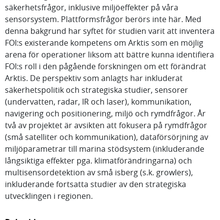
säkerhetsfrågor, inklusive miljöeffekter på våra
sensorsystem. Plattformsfrågor berörs inte här. Med
denna bakgrund har syftet för studien varit att inventera
FOI:s existerande kompetens om Arktis som en möjlig
arena för operationer liksom att bättre kunna identifiera
FOI:s roll i den pågående forskningen om ett förändrat
Arktis. De perspektiv som anlagts har inkluderat
säkerhetspolitik och strategiska studier, sensorer
(undervatten, radar, IR och laser), kommunikation,
navigering och positionering, miljö och rymdfrågor. År
två av projektet är avsikten att fokusera på rymdfrågor
(små satelliter och kommunikation), dataförsörjning av
miljöparametrar till marina stödsystem (inkluderande
långsiktiga effekter pga. klimatförändringarna) och
multisensordetektion av små isberg (s.k. growlers),
inkluderande fortsatta studier av den strategiska
utvecklingen i regionen.