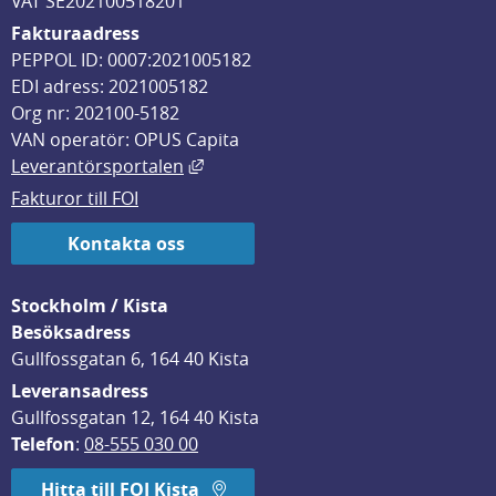
VAT SE202100518201
Fakturaadress
PEPPOL ID: 0007:2021005182
EDI adress: 2021005182
Org nr: 202100-5182
VAN operatör: OPUS Capita
Länk till annan webbplats, öppnas i
Leverantörsportalen
Fakturor till FOI
Kontakta oss
Stockholm / Kista
Besöksadress
Gullfossgatan 6, 164 40 Kista
Leveransadress
Gullfossgatan 12, 164 40 Kista
Telefon
: 
08-555 030 00
Hitta till FOI Kista