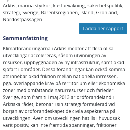
Arktis
marina styrkor
kustbevakning
säkerhetspolitik
strategi
Sverige
Barentsregionen
Island
Grönland
Nordostpassagen
Ladda ner rapport
Sammanfattning
Klimatförändringarna i Arktis medför att flera olika
utvecklingar accelereras, såsom utvinningen av
resurser, uppbyggnaden av ny infrastruktur, samt ökad
sjöfart i området. Dessa förändringar kan också komma
att innebär ökad friktion mellan nationella intressen,
pga. överlappande krav på territorium eller ekonomiska
zoner med omfattande naturresurser och farleder.
Sverige, som fram till maj 2013 är ordförandeland i
Arktiska rådet, betonar i sin strategi formulerad vid
början av ordförandeskapet de civila aspekterna på
utvecklingen. Även om utvecklingen hittills i huvudsak
varit positiv, kan inte framtida spänningar, friktioner