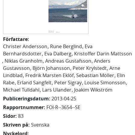
Författare
:
Christer
Andersson
Rune
Berglind
Eva
Bernhardsdotter
Eva
Dalberg
Kristoffer
Darin Mattsson
Niklas
Granholm
Andreas
Gustafsson
Anders
Gustavsson
Björn
Johansson
Peter
Krylstedt
Arne
Lindblad
Fredrik
Marsten Eklöf
Sebastian
Möller
Elin
Rabe
Erland
Sangfelt
Peter
Sigray
Louise
Simonsson
Michael
Tulldahl
Lars
Ulander
Joakim
Wikström
Publiceringsdatum
:
2013-04-25
Rapportnummer
:
FOI-R--3654--SE
Sidor
:
83
Skriven på
:
Svenska
Nyckelord
: