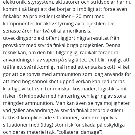
elektronik, styrsystem, aktuatorer och stridsdelar har nu
kommit så långt att det börjar bli möjligt att förse även
finkalibriga projektiler (kaliber = 20 mm) med
komponenter för aktiv styrning av projektilen. De
senaste åren har två olika amerikanska
utvecklingsprojekt offentliggjort några resultat från
provskott med styrda finkalibriga projektiler. Denna
teknik kan, om den blir tillgänglig, radikalt förändra
användningen av vapen på slagfältet. Det blir möjligt att
träffa ett svåråtkomligt mål med ett enstaka skott, vilket
gör att de tonvis med ammunition som idag används för
att med hög sannolikhet uppnå verkan kan reduceras
kraftigt, vilket i sin tur minskar kostnader, logistik samt
risker förknippade med hantering och lagring av stora
mängder ammunition. Man kan även se nya möjligheter
vad gäller användning av styrda finkaliberprojektiler i
taktiskt komplicerade situationer, som exempelvis
situationer med (idag) stor risk för skada på oskyldiga
och deras materiel (s.k. "collateral damage"),