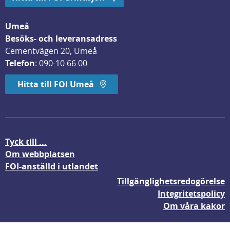
Umeå
Besöks- och leveransadress
Cementvägen 20, Umeå
Telefon
: 
090-10 66 00
Hitta till FOI Umeå
Tyck till ...
Om webbplatsen
FOI-anställd i utlandet
Tillgänglighetsredogörelse
Integritetspolicy
Om våra kakor