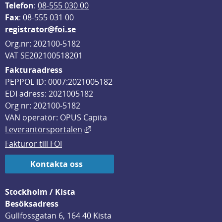
Telefon
: 
08-555 030 00
F
ax
: 08-555 031 00
registrator@foi.se
Org.nr: 202100-5182
VAT SE202100518201
Fakturaadress
PEPPOL ID: 0007:2021005182
EDI adress: 2021005182
Org nr: 202100-5182
VAN operatör: OPUS Capita
Länk till annan webbplats, öppnas i
Leverantörsportalen
Fakturor till FOI
Kontakta oss
Stockholm / Kista
Besöksadress
Gullfossgatan 6, 164 40 Kista