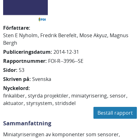
Författare
:
Sten E
Nyholm
Fredrik
Berefelt
Mose
Akyuz
Magnus
Bergh
Publiceringsdatum
:
2014-12-31
Rapportnummer
:
FOI-R--3996--SE
Sidor
:
53
Skriven på
:
Svenska
Nyckelord
:
finkaliber
styrda projektiler
miniatyrisering
sensor
aktuator
styrsystem
stridsdel
Beställ rapport
Sammanfattning
Miniatyriseringen av komponenter som sensorer,