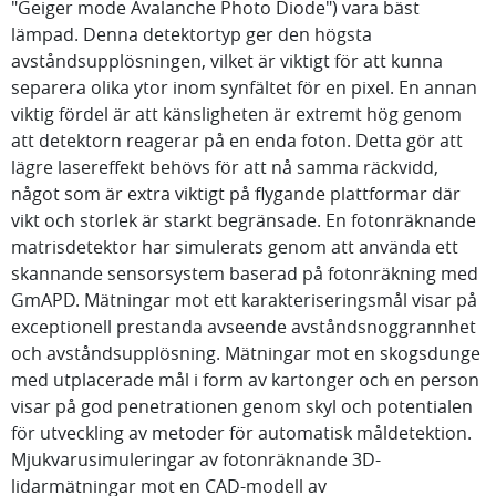
"Geiger mode Avalanche Photo Diode") vara bäst
lämpad. Denna detektortyp ger den högsta
avståndsupplösningen, vilket är viktigt för att kunna
separera olika ytor inom synfältet för en pixel. En annan
viktig fördel är att känsligheten är extremt hög genom
att detektorn reagerar på en enda foton. Detta gör att
lägre lasereffekt behövs för att nå samma räckvidd,
något som är extra viktigt på flygande plattformar där
vikt och storlek är starkt begränsade. En fotonräknande
matrisdetektor har simulerats genom att använda ett
skannande sensorsystem baserad på fotonräkning med
GmAPD. Mätningar mot ett karakteriseringsmål visar på
exceptionell prestanda avseende avståndsnoggrannhet
och avståndsupplösning. Mätningar mot en skogsdunge
med utplacerade mål i form av kartonger och en person
visar på god penetrationen genom skyl och potentialen
för utveckling av metoder för automatisk måldetektion.
Mjukvarusimuleringar av fotonräknande 3D-
lidarmätningar mot en CAD-modell av