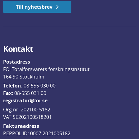
Till nyhetsbrev
Kontakt
Postadress
FOI Totalförsvarets forskningsinstitut
164 90 Stockholm
Telefon
: 
08-555 030 00
F
ax
: 08-555 031 00
registrator@foi.se
Org.nr: 202100-5182
VAT SE202100518201
Fakturaadress
PEPPOL ID: 0007:2021005182