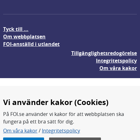
Tyck till ...
Om webbplatsen
FOI-anställd i utlandet
Tillgänglighetsredogörelse
Integritetspolicy
Om våra kakor
Vi använder kakor (Cookies)
På FOI.se använder vi kakor för att webbplatsen ska
fungera på ett bra sätt för dig.
FOI forskar för en säkrare värld.
Om våra kakor
/
Integritetspolicy
FOI:s kärnverksamhet är forskning, metod- och