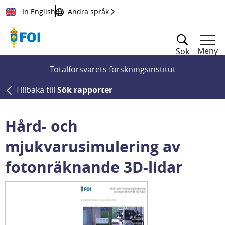
Till innehållet
In English
Andra språk
Meny
Sök
Totalförsvarets forskningsinstitut
Tillbaka till
Sök rapporter
Hård- och
mjukvarusimulering av
fotonräknande 3D-lidar