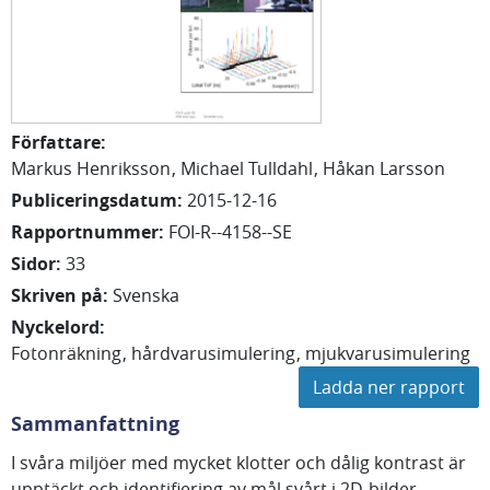
Författare
:
Markus
Henriksson
Michael
Tulldahl
Håkan
Larsson
Publiceringsdatum
:
2015-12-16
Rapportnummer
:
FOI-R--4158--SE
Sidor
:
33
Skriven på
:
Svenska
Nyckelord
:
Fotonräkning
hårdvarusimulering
mjukvarusimulering
Ladda ner rapport
Sammanfattning
I svåra miljöer med mycket klotter och dålig kontrast är
upptäckt och identifiering av mål svårt i 2D-bilder.