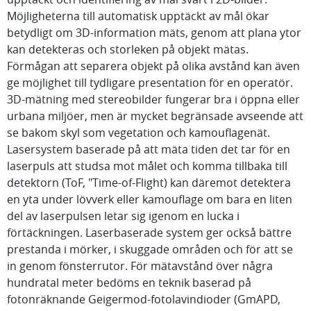
Möjligheterna till automatisk upptäckt av mål ökar
betydligt om 3D-information mäts, genom att plana ytor
kan detekteras och storleken på objekt mätas.
Förmågan att separera objekt på olika avstånd kan även
ge möjlighet till tydligare presentation för en operatör.
3D-mätning med stereobilder fungerar bra i öppna eller
urbana miljöer, men är mycket begränsade avseende att
se bakom skyl som vegetation och kamouflagenät.
Lasersystem baserade på att mäta tiden det tar för en
laserpuls att studsa mot målet och komma tillbaka till
detektorn (ToF, "Time-of-Flight) kan däremot detektera
en yta under lövverk eller kamouflage om bara en liten
del av laserpulsen letar sig igenom en lucka i
förtäckningen. Laserbaserade system ger också bättre
prestanda i mörker, i skuggade områden och för att se
in genom fönsterrutor. För mätavstånd över några
hundratal meter bedöms en teknik baserad på
fotonräknande Geigermod-fotolavindioder (GmAPD,