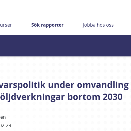
urser
Sök rapporter
Jobba hos oss
varspolitik under omvandling 
 följdverkningar bortom 2030
ten
02-29