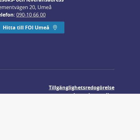
ementvägen 20, Umeå
elefon
: 
090-10 66 00
Hitta till FOI Umeå
Tillgänglighetsredogörelse
Integritetspolicy
Om våra kakor