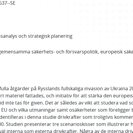
537--SE
sanalys och strategisk planering
gemensamma säkerhets- och försvarspolitik
europeisk säke
lla åtgärder på Rysslands fullskaliga invasion av Ukraina
rt materiel fattades, och initiativ för att stärka den europeis
 inte tas för given. Det är således av vikt att studera vad 
 EU och vilka utmaningar samt osäkerheter som föreligger b
 identifieras i denna studie drivkrafter som troligtvis komm
. Studien presenterar tre scenarioskisser som illustrerar 
åväl interna som externa drivkrafter. Några av de interna d