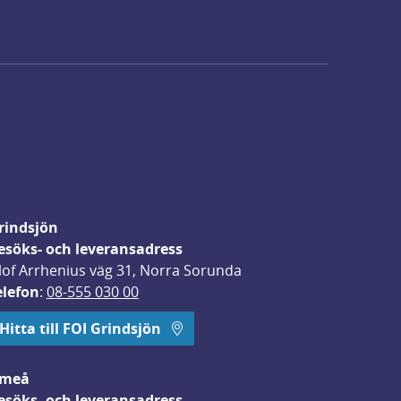
rindsjön
esöks- och leveransadress
lof Arrhenius väg 31, Norra Sorunda
elefon
: 
08-555 030 00
Hitta till FOI Grindsjön
meå
esöks- och leveransadress