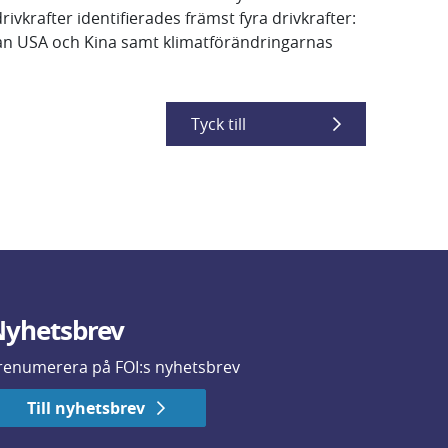
vkrafter identifierades främst fyra drivkrafter:
lan USA och Kina samt klimatförändringarnas
Tyck till
yhetsbrev
renumerera på FOI:s nyhetsbrev
Till nyhetsbrev