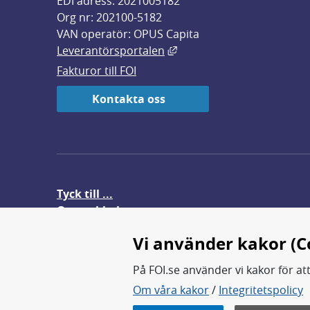
EDI adress: 2021005182
Org nr: 202100-5182
VAN operatör: OPUS Capita
Länk till annan webbplats,
Leverantörsportalen
Fakturor till FOI
Kontakta oss
Tyck till ...
Om webbplatsen
FOI-anställd i utlandet
Vi använder kakor (C
På FOI.se använder vi kakor för at
Om våra kakor
/
Integritetspolicy
FOI forskar för en säkrare värl