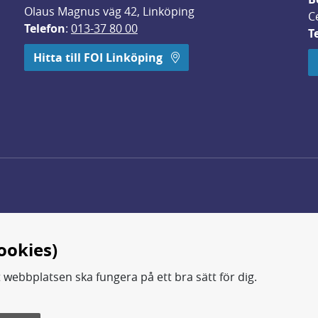
Olaus Magnus väg 42, Linköping
C
Telefon
: 
013-37 80 00
T
 öppnas i nytt fönster.
Hitta till FOI Linköping
ookies)
t webbplatsen ska fungera på ett bra sätt för dig.
d.