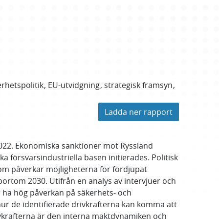
rhetspolitik
EU-utvidgning
strategisk framsyn
Ladda ner rapport
 2022. Ekonomiska sanktioner mot Ryssland
ka försvarsindustriella basen initierades. Politisk
som påverkar möjligheterna för fördjupat
ortom 2030. Utifrån en analys av intervjuer och
er ha hög påverkan på säkerhets- och
hur de identifierade drivkrafterna kan komma att
rivkrafterna är den interna maktdynamiken och