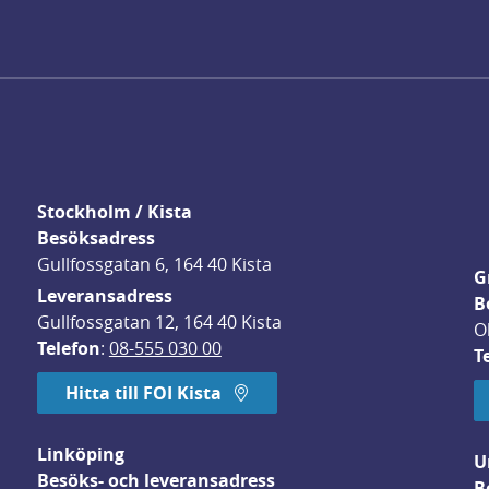
Stockholm / Kista
Besöksadress
Gullfossgatan 6, 164 40 Kista
G
Leveransadress
B
Gullfossgatan 12, 164 40 Kista
O
Telefon
: 
08-555 030 00
T
Hitta till FOI Kista
Linköping
U
Besöks- och leveransadress
B