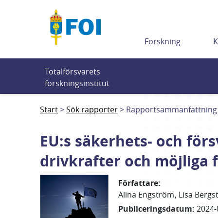
Till innehållet
Forskning
K
Totalförsvarets 
forskningsinstitut
Start
Sök rapporter
Rapportsammanfattning
EU:s säkerhets- och förs
drivkrafter och möjliga
Författare
:
Alina
Engström
Lisa
Bergs
Publiceringsdatum
:
2024-