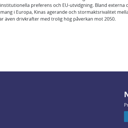
stitutionella preferens och EU-utvidgning. Bland externa dri
emang i Europa, Kinas agerande och stormaktsrivalitet mel
ar även drivkrafter med trolig hög påverkan mot 2050.
N
P