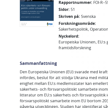
Rapportnummer
:
FOI-R--5
Sidor
:
51
Skriven på
:
Svenska
Forskningsområde
:
Säkerhetspolitik
Operation
Nyckelord
:
Europeiska Unionen
EU:s 
framtidsforskning
Sammanfattning
Den Europeiska Unionen (EU) svarade med kraftfu
infördes, beslut för att stödja Ukraina med militä
enighet mellan EU:s medlemsstater kan emellertid
säkerhets- och försvarspolitiskt samarbete inom
litteratur om EU:s säkerhets och försvarspolitik
försvarspolitiskt samarbete inom EU bortom 2030
påverka utvecklingen. Studien har identifierat s