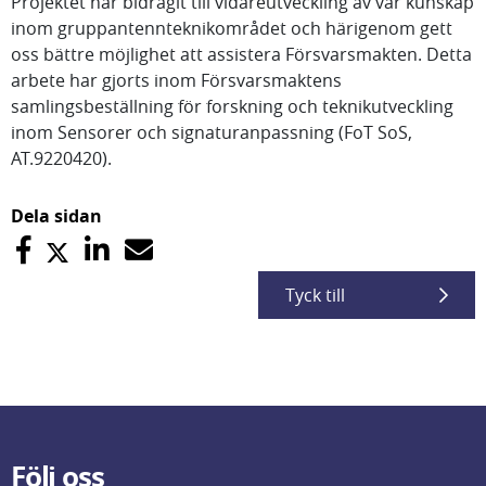
Projektet har bidragit till vidareutveckling av vår kunskap
inom gruppantennteknikområdet och härigenom gett
oss bättre möjlighet att assistera Försvarsmakten. Detta
arbete har gjorts inom Försvarsmaktens
samlingsbeställning för forskning och teknikutveckling
inom Sensorer och signaturanpassning (FoT SoS,
AT.9220420).
Dela sidan
Tyck till
Följ oss