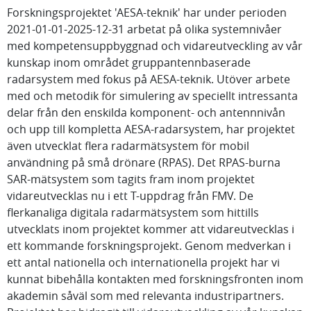
Forskningsprojektet 'AESA-teknik' har under perioden
2021-01-01-2025-12-31 arbetat på olika systemnivåer
med kompetensuppbyggnad och vidareutveckling av vår
kunskap inom området gruppantennbaserade
radarsystem med fokus på AESA-teknik. Utöver arbete
med och metodik för simulering av speciellt intressanta
delar från den enskilda komponent- och antennnivån
och upp till kompletta AESA-radarsystem, har projektet
även utvecklat flera radarmätsystem för mobil
användning på små drönare (RPAS). Det RPAS-burna
SAR-mätsystem som tagits fram inom projektet
vidareutvecklas nu i ett T-uppdrag från FMV. De
flerkanaliga digitala radarmätsystem som hittills
utvecklats inom projektet kommer att vidareutvecklas i
ett kommande forskningsprojekt. Genom medverkan i
ett antal nationella och internationella projekt har vi
kunnat bibehålla kontakten med forskningsfronten inom
akademin såväl som med relevanta industripartners.