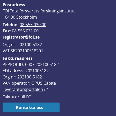
Postadress
FOI Totalförsvarets forskningsinstitut
164 90 Stockholm
Telefon
: 
08-555 030 00
F
ax
: 08-555 031 00
registrator@foi.se
Org.nr: 202100-5182
VAT SE202100518201
Fakturaadress
PEPPOL ID: 0007:2021005182
EDI adress: 2021005182
Org nr: 202100-5182
VAN operatör: OPUS Capita
Länk till annan webbplats, öppnas i
Leverantörsportalen
Fakturor till FOI
Kontakta oss