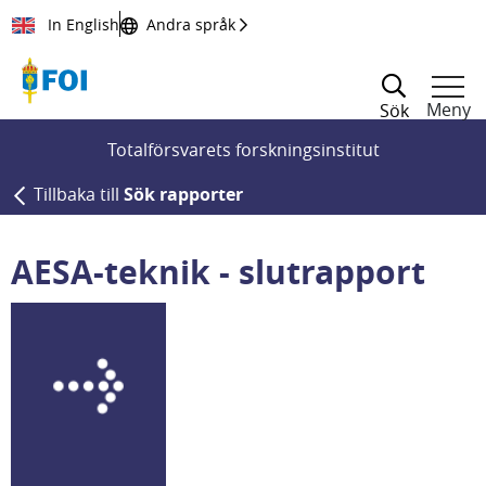
Till innehållet
In English
Andra språk
Meny
Sök
Totalförsvarets forskningsinstitut
Tillbaka till
Sök rapporter
AESA-teknik - slutrapport