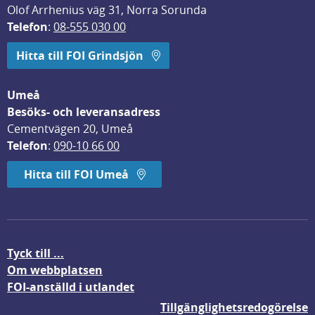
Olof Arrhenius väg 31, Norra Sorunda
Telefon
: 
08-555 030 00
Hitta till FOI Grindsjön
Umeå
Besöks- och leveransadress
Cementvägen 20, Umeå
Telefon
: 
090-10 66 00
Hitta till FOI Umeå
Tyck till ...
Om webbplatsen
FOI-anställd i utlandet
Tillgänglighetsredogörelse