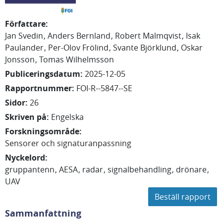
Författare
:
Jan
Svedin
Anders
Bernland
Robert
Malmqvist
Isak
Paulander
Per-Olov
Frölind
Svante
Björklund
Oskar
Jonsson
Tomas
Wilhelmsson
Publiceringsdatum
:
2025-12-05
Rapportnummer
:
FOI-R--5847--SE
Sidor
:
26
Skriven på
:
Engelska
Forskningsområde
:
Sensorer och signaturanpassning
Nyckelord
:
gruppantenn
AESA
radar
signalbehandling
drönare
UAV
Beställ rapport
Sammanfattning