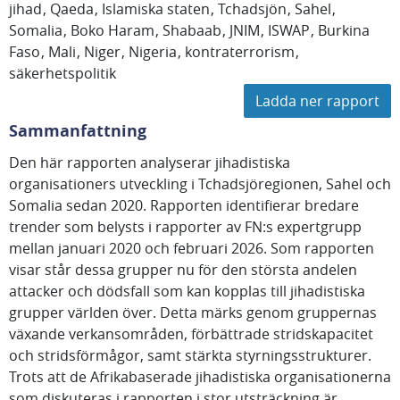
jihad
Qaeda
Islamiska staten
Tchadsjön
Sahel
Somalia
Boko Haram
Shabaab
JNIM
ISWAP
Burkina
Faso
Mali
Niger
Nigeria
kontraterrorism
säkerhetspolitik
Ladda ner rapport
Sammanfattning
Den här rapporten analyserar jihadistiska
organisationers utveckling i Tchadsjöregionen, Sahel och
Somalia sedan 2020. Rapporten identifierar bredare
trender som belysts i rapporter av FN:s expertgrupp
mellan januari 2020 och februari 2026. Som rapporten
visar står dessa grupper nu för den största andelen
attacker och dödsfall som kan kopplas till jihadistiska
grupper världen över. Detta märks genom gruppernas
växande verkansområden, förbättrade stridskapacitet
och stridsförmågor, samt stärkta styrningsstrukturer.
Trots att de Afrikabaserade jihadistiska organisationerna
som diskuteras i rapporten i stor utsträckning är