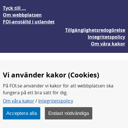
Tyck till ...
Om webbplatsen
FOI-anställd i utlandet
Tillgänglighetsredogörelse
Integritetspolicy
Om våra kakor
Vi använder kakor (Cookies)
På FOI.se använder vi kakor för att webbplatsen ska
fungera på ett bra sätt för dig.
FOI forskar för en säkrare värld.
Om våra kakor
/
Integritetspolicy
FOI:s kärnverksamhet är forskning, metod- och
teknikutveckling samt analyser och studier.
Acceptera alla
Endast nödvändiga
Myndigheten ligger under Försvarsdepartementet.