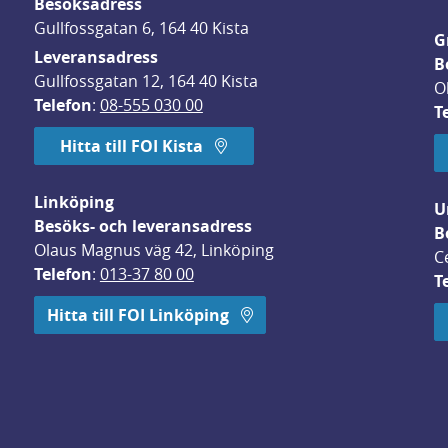
Besöksadress
Gullfossgatan 6, 164 40 Kista
G
Leveransadress
B
Gullfossgatan 12, 164 40 Kista
O
Telefon
: 
08-555 030 00
T
Hitta till FOI Kista
Linköping
U
Besöks- och leveransadress
B
Olaus Magnus väg 42, Linköping
C
Telefon
: 
013-37 80 00
T
 öppnas i nytt fönster.
Hitta till FOI Linköping