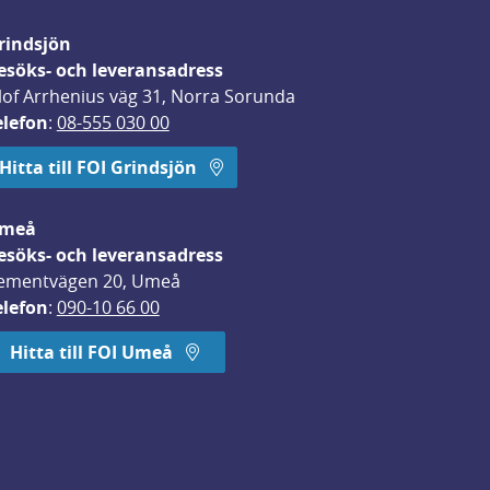
rindsjön
esöks- och leveransadress
lof Arrhenius väg 31, Norra Sorunda
elefon
: 
08-555 030 00
Hitta till FOI Grindsjön
meå
esöks- och leveransadress
ementvägen 20, Umeå
elefon
: 
090-10 66 00
Hitta till FOI Umeå