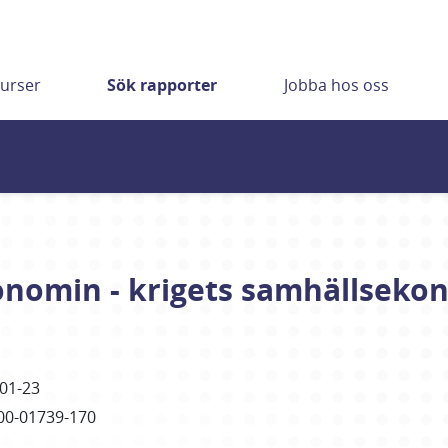
urser
Sök rapporter
Jobba hos oss
nomin - krigets samhällseko
01-23
00-01739-170