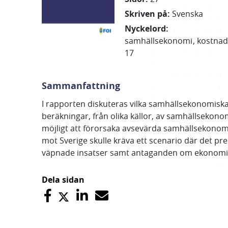
Skriven på
:
Svenska
Nyckelord
:
samhällsekonomi
kostnad
17
Sammanfattning
I rapporten diskuteras vilka samhällsekonomisk
beräkningar, från olika källor, av samhällsekonom
möjligt att förorsaka avsevärda samhällsekono
mot Sverige skulle kräva ett scenario där det pr
väpnade insatser samt antaganden om ekonomisk s
Dela sidan