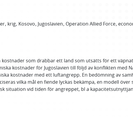
er
krig
Kosovo
Jugoslavien
Operation Allied Force
econo
a kostnader som drabbar ett land som utsätts för ett väpna
iska kostnader för Jugoslavien till följd av konflikten med 
miska kostnader med ett luftangrepp. En bedömning av sam
eciseras vilka mål en fiende lyckas bekämpa, en modell öve
ituation vid tiden för angreppet, bl a kapacitetsutnyttjan