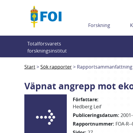
Till innehållet
Forskning
K
Totalförsvarets 
forskningsinstitut
Start
Sök rapporter
Rapportsammanfattning
Väpnat angrepp mot eko
Författare
:
Hedberg Leif
Publiceringsdatum
:
2001-
Rapportnummer
:
FOA-R--
Sidor
:
27