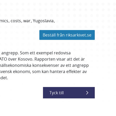
mics
costs
war
Yugoslavia
Beställ från riksarkivet.se
t angrepp. Som ett exempel redovisa
NATO över Kosovo. Rapporten visar att det är
hällsekonomiska konsekvenser av ett angrepp
r svensk ekonomi, som kan hantera effekter av
det.
Tyck till