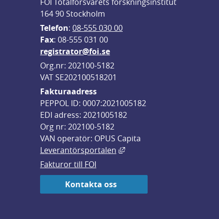
FOI Totalförsvarets forskningsinstitut
164 90 Stockholm
Telefon
: 
08-555 030 00
F
ax
: 08-555 031 00
registrator@foi.se
Org.nr: 202100-5182
VAT SE202100518201
Fakturaadress
PEPPOL ID: 0007:2021005182
EDI adress: 2021005182
Org nr: 202100-5182
VAN operatör: OPUS Capita
Länk till annan webbplats,
Leverantörsportalen
Fakturor till FOI
Kontakta oss