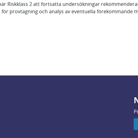
bär Riskklass 2 att fortsatta undersökningar rekommendera
lan för provtagning och analys av eventuella förekommande
N
P