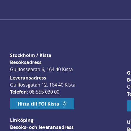
Stockholm / Kista
Besöksadress
Gullfossgatan 6, 164 40 Kista
G
Leveransadress
B
Gullfossgatan 12, 164 40 Kista
O
Telefon
: 
08-555 030 00
T
Hitta till FOI Kista
Linköping
U
Besöks- och leveransadress
B