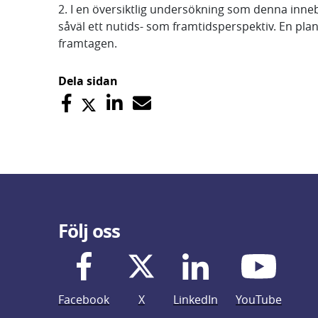
2. I en översiktlig undersökning som denna inne
såväl ett nutids- som framtidsperspektiv. En p
framtagen.
Dela sidan
Följ oss
Facebook
X
LinkedIn
YouTube