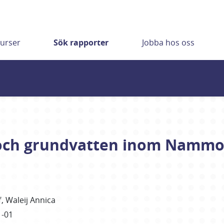
urser
Sök rapporter
Jobba hos oss
ch grundvatten inom Nammo L
f
Waleij Annica
1-01