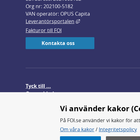
Org nr: 202100-5182
VAN operatör: OPUS Capita
Länk till annan webbplats,
Leverantörsportalen
Fakturor till FOI
Kontakta oss
Tyck till ...
Om webbplatsen
FOI-anställd i utlandet
Vi använder kakor (C
På FOI.se använder vi kakor för at
Om våra kakor
/
Integritetspolicy
FOI forskar för en säkrare värl
FOI:s kärnverksamhet är forsk