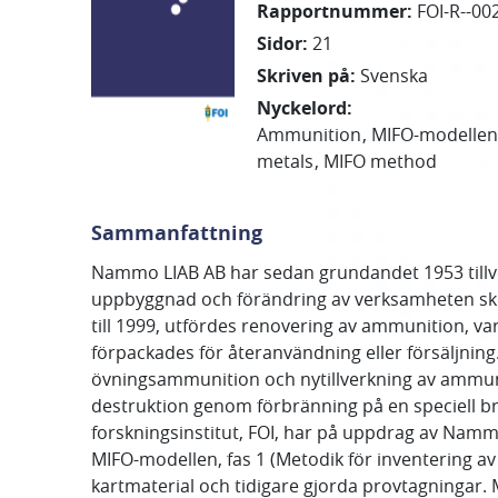
Rapportnummer
:
FOI-R--00
Sidor
:
21
Skriven på
:
Svenska
Nyckelord
:
Ammunition
MIFO-modellen
metals
MIFO method
Sammanfattning
Nammo LIAB AB har sedan grundandet 1953 tillver
uppbyggnad och förändring av verksamheten sket
till 1999, utfördes renovering av ammunition, va
förpackades för återanvändning eller försäljnin
övningsammunition och nytillverkning av ammuni
destruktion genom förbränning på en speciell b
forskningsinstitut, FOI, har på uppdrag av Namm
MIFO-modellen, fas 1 (Metodik för inventering 
kartmaterial och tidigare gjorda provtagningar.