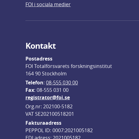
FOI i sociala medier
Kontakt
Postadress
FOI Totalförsvarets forskningsinstitut
164 90 Stockholm
Telefon
: 
08-555 030 00
F
ax
: 08-555 031 00
registrator@foi.se
Org.nr: 202100-5182
VAT SE202100518201
Fakturaadress
PEPPOL ID: 0007:2021005182
EDI adress: 2021005182