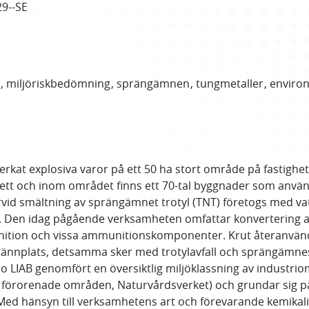
29--SE
miljöriskbedömning
sprängämnen
tungmetaller
environ
kat explosiva varor på ett 50 ha stort område på fastighet
t och inom området finns ett 70-tal byggnader som används
rvid smältning av sprängämnet trotyl (TNT) företogs med va
g. Den idag pågående verksamheten omfattar konvertering av 
tion och vissa ammunitionskomponenter. Krut återanvänds o
rännplats, detsamma sker med trotylavfall och sprängämnes
o LIAB genomfört en översiktlig miljöklassning av industr
av förorenade områden, Naturvårdsverket) och grundar sig 
 Med hänsyn till verksamhetens art och förevarande kemikali