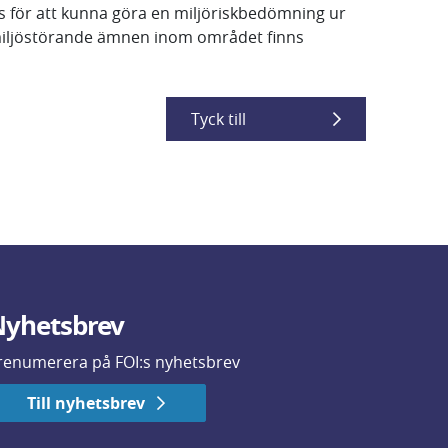
s för att kunna göra en miljöriskbedömning ur
 miljöstörande ämnen inom området finns
Tyck till
yhetsbrev
renumerera på FOI:s nyhetsbrev
Till nyhetsbrev