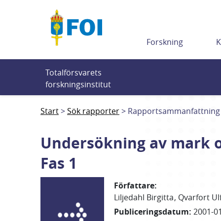
Till innehållet
Forskning
K
Totalförsvarets 
forskningsinstitut
Start
Sök rapporter
Rapportsammanfattning
Undersökning av mark o
Fas 1
Författare
:
Liljedahl Birgitta
Qvarfort Ul
Publiceringsdatum
:
2001-0