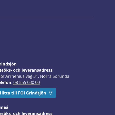
rindsjön
esöks- och leveransadress
lof Arrhenius väg 31, Norra Sorunda
elefon
: 
08-555 030 00
Hitta till FOI Grindsjön
meå
esöks- och leveransadress