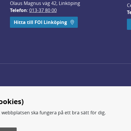
Olaus Magnus väg 42, Linköping
C
Telefon
: 
013-37 80 00
T
 öppnas i nytt fönster.
Hitta till FOI Linköping
ookies)
t webbplatsen ska fungera på ett bra sätt för dig.
d.
ning, metod- och teknikutveckling samt analyser och studie