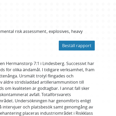
mental risk assessment
explosives
heavy
Beställ rapport
en Hermanstorp 7:1 i Lindesberg. Successivt har
 för olika ändamål. I tidigare verksamhet, fram
ttenånga. Ursmält trotyl flingades och
äldre stridsladdad artilleriammunition till
m kvaliteten är godtagbar. I annat fall sker
kontaminerat avfall. Totalförsvarets
iområdet. Undersökningen har genomförts enligt
på intervjuer och platsbesök samt genomgång av
ehantering placeras industriområdet i Riskklass