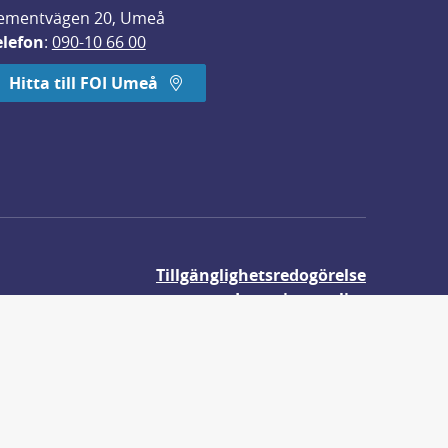
ementvägen 20, Umeå
elefon
: 
090-10 66 00
Hitta till FOI Umeå
Tillgänglighetsredogörelse
Integritetspolicy
Om våra kakor
r.