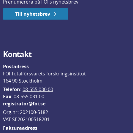
Prenumerera på FOI:s nyhetsbrev
Till nyhetsbrev
Kontakt
Postadress
FOI Totalförsvarets forskningsinstitut
164 90 Stockholm
Telefon
: 
08-555 030 00
F
ax
: 08-555 031 00
registrator@foi.se
Org.nr: 202100-5182
VAT SE202100518201
Fakturaadress