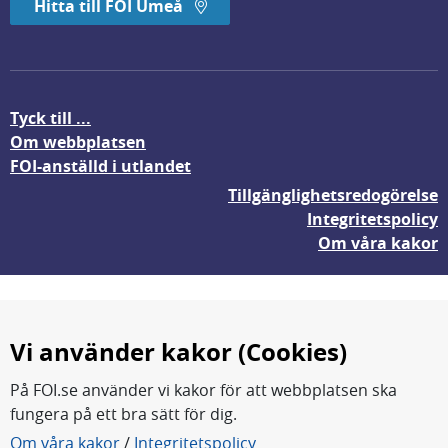
Hitta till FOI Umeå
Tyck till ...
Om webbplatsen
FOI-anställd i utlandet
Tillgänglighetsredogörelse
Integritetspolicy
Om våra kakor
Vi använder kakor (Cookies)
På FOI.se använder vi kakor för att webbplatsen ska
fungera på ett bra sätt för dig.
FOI forskar för en säkrare värld.
Om våra kakor
/
Integritetspolicy