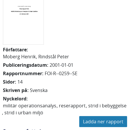
Författare
:
Moberg Henrik
Rindstål Peter
Publiceringsdatum
:
2001-01-01
Rapportnummer
:
FOI-R--0259--SE
Sidor
:
14
Skriven på
:
Svenska
Nyckelord
:
militär operationsanalys
reserapport
strid i bebyggelse
strid i urban miljö
Ladda ner rapport