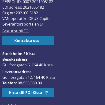
PEPPOL ID: 0007:2021005182
EDI adress: 2021005182
Org nr: 202100-5182
VAN operatör: OPUS Capita
Länk till annan webbplats, öppnas i
Leverantörsportalen
Fakturor till FOI
Kontakta oss
Stockholm / Kista
Besöksadress
Gullfossgatan 6, 164 40 Kista
Leveransadress
Gullfossgatan 12, 164 40 Kista
Telefon
: 
08-555 030 00
Hitta till FOI Kista