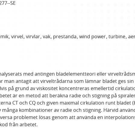
277--SE
amik
virvel
virvlar
vak
prestanda
wind power
turbine
ae
 analyserats med antingen bladelementteori eller virveltrå
ar man antagit att virveltrådarna som lämnar bladet ges sin
vis på grund av viskositet koncentreras emellertid cirkulatio
arbetet är en metod att beräkna radie och stigning på spirale
terna CT och CQ och given maximal cirkulation runt bladet 
av många kombinationer av radie och stigning. Härvid använd
inversa problemet lösas genom att använda en interpolatio
 kod från arbetet.