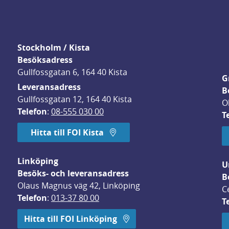
Stockholm / Kista
Besöksadress
Gullfossgatan 6, 164 40 Kista
G
Leveransadress
B
Gullfossgatan 12, 164 40 Kista
O
Telefon
: 
08-555 030 00
T
Hitta till FOI Kista
Linköping
U
Besöks- och leveransadress
B
Olaus Magnus väg 42, Linköping
C
Telefon
: 
013-37 80 00
T
 öppnas i nytt fönster.
Hitta till FOI Linköping