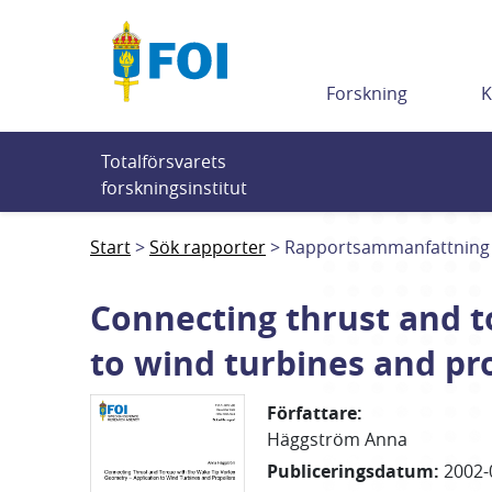
Till innehållet
Forskning
K
Totalförsvarets 
forskningsinstitut
Start
Sök rapporter
Rapportsammanfattning
Connecting thrust and t
to wind turbines and pr
Författare
:
Häggström Anna
Publiceringsdatum
:
2002-