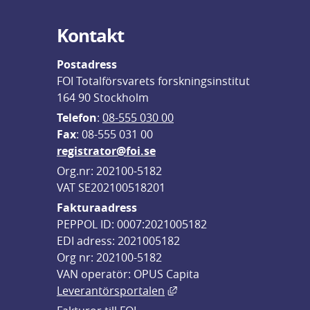
Kontakt
Postadress
FOI Totalförsvarets forskningsinstitut
164 90 Stockholm
Telefon
: 
08-555 030 00
F
ax
: 08-555 031 00
registrator@foi.se
Org.nr: 202100-5182
VAT SE202100518201
Fakturaadress
PEPPOL ID: 0007:2021005182
EDI adress: 2021005182
Org nr: 202100-5182
VAN operatör: OPUS Capita
Länk till annan webbplats,
Leverantörsportalen