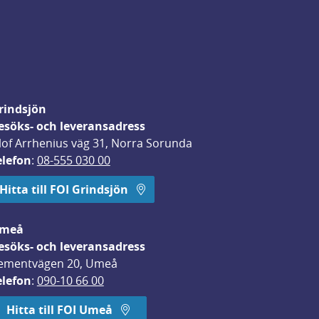
rindsjön
esöks- och leveransadress
lof Arrhenius väg 31, Norra Sorunda
elefon
: 
08-555 030 00
Hitta till FOI Grindsjön
meå
esöks- och leveransadress
ementvägen 20, Umeå
elefon
: 
090-10 66 00
Hitta till FOI Umeå