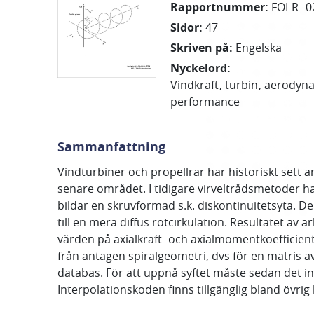
Rapportnummer
:
FOI-R--0
Sidor
:
47
Skriven på
:
Engelska
Nyckelord
:
Vindkraft
turbin
aerodyn
performance
Sammanfattning
Vindturbiner och propellrar har historiskt sett
senare området. I tidigare virveltrådsmetoder h
bildar en skruvformad s.k. diskontinuitetsyta. Del
till en mera diffus rotcirkulation. Resultatet av 
värden på axialkraft- och axialmomentkoefficien
från antagen spiralgeometri, dvs för en matris 
databas. För att uppnå syftet måste sedan det 
Interpolationskoden finns tillgänglig bland övrig