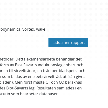
rodynamics
vortex
wake
Ladda ner rapport
dsmetoder. Detta examensarbete behandlar det
 form av Biot-Savarts induktionslag enbart och
nen till virveltrådar, en tråd per bladspets, och
n som bildas av en spetsvirveltråd, utifrån givna
(bladen). Men först måste CT och CQ beräknas
es Biot-Savarts lag. Resultaten samlades i en
nsrutin som bearbetar databasen.