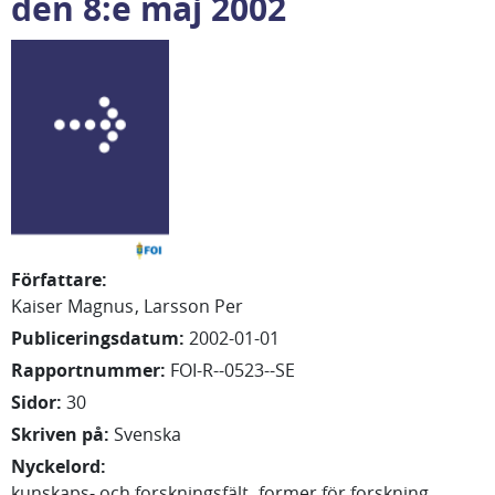
den 8:e maj 2002
Författare
:
Kaiser Magnus
Larsson Per
Publiceringsdatum
:
2002-01-01
Rapportnummer
:
FOI-R--0523--SE
Sidor
:
30
Skriven på
:
Svenska
Nyckelord
:
kunskaps- och forskningsfält
former för forskning