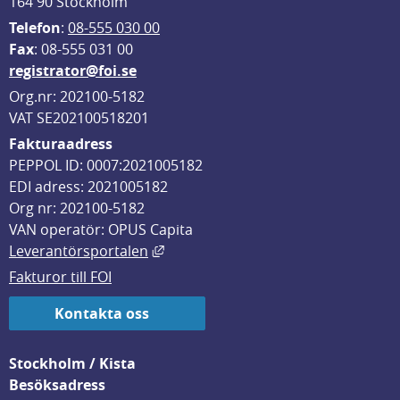
164 90 Stockholm
Telefon
: 
08-555 030 00
F
ax
: 08-555 031 00
registrator@foi.se
Org.nr: 202100-5182
VAT SE202100518201
Fakturaadress
PEPPOL ID: 0007:2021005182
EDI adress: 2021005182
Org nr: 202100-5182
VAN operatör: OPUS Capita
Länk till annan webbplats, öppnas i
Leverantörsportalen
Fakturor till FOI
Kontakta oss
Stockholm / Kista
Besöksadress