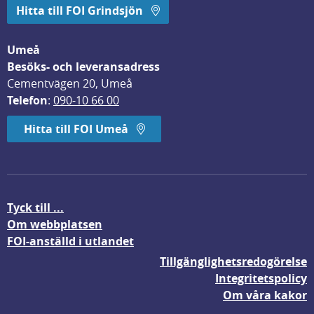
Hitta till FOI Grindsjön
Umeå
Besöks- och leveransadress
Cementvägen 20, Umeå
Telefon
: 
090-10 66 00
Hitta till FOI Umeå
Tyck till ...
Om webbplatsen
FOI-anställd i utlandet
Tillgänglighetsredogörelse
Integritetspolicy
Om våra kakor