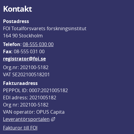
Kontakt
Postadress
FOI Totalförsvarets forskningsinstitut
164 90 Stockholm
Telefon
: 
08-555 030 00
F
ax
: 08-555 031 00
registrator@foi.se
Org.nr: 202100-5182
VAT SE202100518201
Fakturaadress
PEPPOL ID: 0007:2021005182
EDI adress: 2021005182
Org nr: 202100-5182
VAN operatör: OPUS Capita
Länk till annan webbplats, öppnas i
Leverantörsportalen
Fakturor till FOI