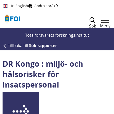
Till innehållet
In English
Andra språk
Meny
Sök
Totalförsvarets forskningsinstitut
Tillbaka till
Sök rapporter
DR Kongo : miljö- och
hälsorisker för
insatspersonal