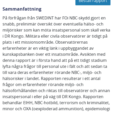
Beställ rapport
Sammanfattning
På förfrågan från SWEDINT har FOi NBC-skydd gjort en
snabb, prelinimär översikt över eventuella hälso- och
miljörisker som kan möta insatspersonal som skall verka
i DR Kongo. Militära eller civila observatörer är tidigt på
plats i ett missionsområde. Observatörernas
erfarenheter är en viktig länk i uppbyggandet av
kunskapsbanken över ett insatsområde. Avsikten med
denna rapport är i första hand att på ett tidigt stadium
lyfta några frågor till personal ute i fält och att sedan ta
till vara deras erfarenheter rörande NBC-, miljö- och
hälsorisker i landet. Rapporten resulterar i ett antal
frågor om erfarenheter rörande miljö- och
hälsoförhållanden och riktas till observatörer och annan
insatspersonal i eller på väg till DR Kongo. Rapporten
behandlar EIHH, NBC-hotbild, terrorism och kriminalitet,
minor och OXA (oexploderad ammunition), epidemiologi