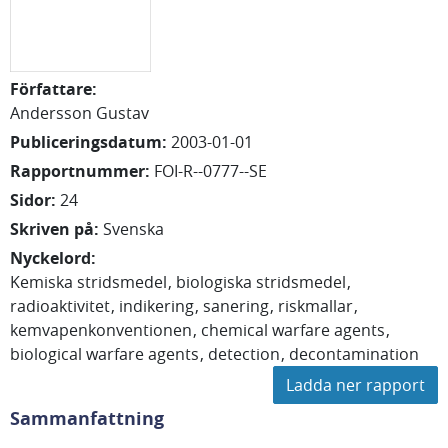
Författare
:
Andersson Gustav
Publiceringsdatum
:
2003-01-01
Rapportnummer
:
FOI-R--0777--SE
Sidor
:
24
Skriven på
:
Svenska
Nyckelord
:
Kemiska stridsmedel
biologiska stridsmedel
radioaktivitet
indikering
sanering
riskmallar
kemvapenkonventionen
chemical warfare agents
biological warfare agents
detection
decontamination
Ladda ner rapport
Sammanfattning