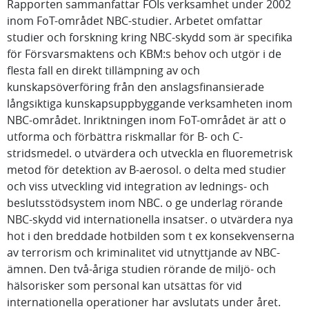
Rapporten sammanfattar FOIs verksamhet under 2002
inom FoT-området NBC-studier. Arbetet omfattar
studier och forskning kring NBC-skydd som är specifika
för Försvarsmaktens och KBM:s behov och utgör i de
flesta fall en direkt tillämpning av och
kunskapsöverföring från den anslagsfinansierade
långsiktiga kunskapsuppbyggande verksamheten inom
NBC-området. Inriktningen inom FoT-området är att o
utforma och förbättra riskmallar för B- och C-
stridsmedel. o utvärdera och utveckla en fluoremetrisk
metod för detektion av B-aerosol. o delta med studier
och viss utveckling vid integration av lednings- och
beslutsstödsystem inom NBC. o ge underlag rörande
NBC-skydd vid internationella insatser. o utvärdera nya
hot i den breddade hotbilden som t ex konsekvenserna
av terrorism och kriminalitet vid utnyttjande av NBC-
ämnen. Den två-åriga studien rörande de miljö- och
hälsorisker som personal kan utsättas för vid
internationella operationer har avslutats under året.