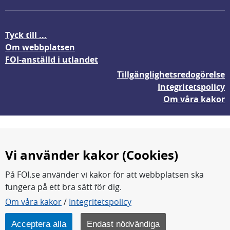
Tyck till ...
Om webbplatsen
FOI-anställd i utlandet
Tillgänglighetsredogörelse
Integritetspolicy
Om våra kakor
Vi använder kakor (Cookies)
På FOI.se använder vi kakor för att webbplatsen ska
fungera på ett bra sätt för dig.
FOI forskar för en säkrare värld.
Om våra kakor
/
Integritetspolicy
FOI:s kärnverksamhet är forskning, metod- och
teknikutveckling samt analyser och studier.
Acceptera alla
Endast nödvändiga