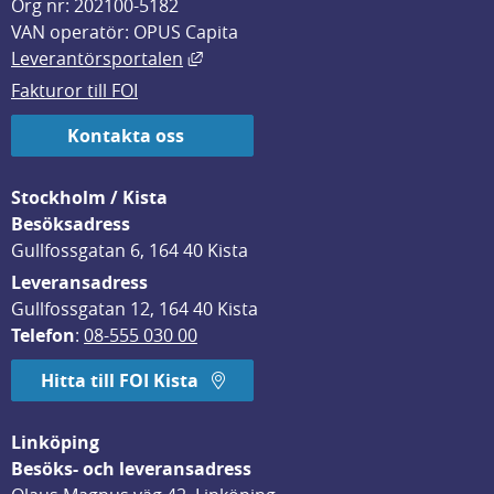
Org nr: 202100-5182
VAN operatör: OPUS Capita
Länk till annan webbplats, öppnas i
Leverantörsportalen
Fakturor till FOI
Kontakta oss
Stockholm / Kista
Besöksadress
Gullfossgatan 6, 164 40 Kista
Leveransadress
Gullfossgatan 12, 164 40 Kista
Telefon
: 
08-555 030 00
Hitta till FOI Kista
Linköping
Besöks- och leveransadress