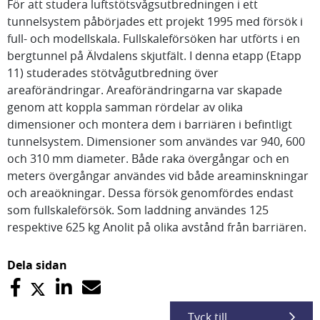
För att studera luftstötsvågsutbredningen i ett
tunnelsystem påbörjades ett projekt 1995 med försök i
full- och modellskala. Fullskaleförsöken har utförts i en
bergtunnel på Älvdalens skjutfält. I denna etapp (Etapp
11) studerades stötvågutbredning över
areaförändringar. Areaförändringarna var skapade
genom att koppla samman rördelar av olika
dimensioner och montera dem i barriären i befintligt
tunnelsystem. Dimensioner som användes var 940, 600
och 310 mm diameter. Både raka övergångar och en
meters övergångar användes vid både areaminskningar
och areaökningar. Dessa försök genomfördes endast
som fullskaleförsök. Som laddning användes 125
respektive 625 kg Anolit på olika avstånd från barriären.
Dela sidan
Tyck till