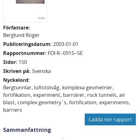
Författare
:
Berglund Roger
Publiceringsdatum
:
2003-01-01
Rapportnummer
:
FOI-R--0915--SE
Sidor
:
150
Skriven på
:
Svenska
Nyckelord
:
Bergtunnlar
luftstötvåg
komplexa geometrier
fortifikation
experiment
barriärer
rock tunnels
air
blast
complex geometry´s
fortification
experiments
barriers
Ladda ner rapport
Sammanfattning