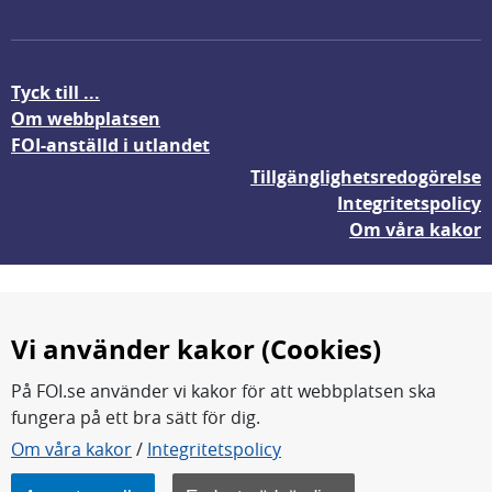
Tyck till ...
Om webbplatsen
FOI-anställd i utlandet
Tillgänglighetsredogörelse
Integritetspolicy
Om våra kakor
Vi använder kakor (Cookies)
På FOI.se använder vi kakor för att webbplatsen ska
fungera på ett bra sätt för dig.
FOI forskar för en säkrare värld.
Om våra kakor
/
Integritetspolicy
FOI:s kärnverksamhet är forskning, metod- och
teknikutveckling samt analyser och studier.