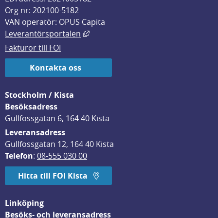
Org nr: 202100-5182
VAN operatör: OPUS Capita
Länk till annan webbplats, öppnas i
Leverantörsportalen
Fakturor till FOI
Kontakta oss
Stockholm / Kista
Besöksadress
Gullfossgatan 6, 164 40 Kista
Leveransadress
Gullfossgatan 12, 164 40 Kista
Telefon
: 
08-555 030 00
Hitta till FOI Kista
Linköping
Besöks- och leveransadress