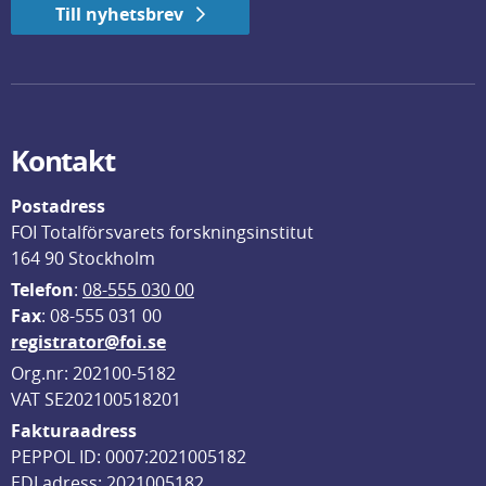
Till nyhetsbrev
Kontakt
Postadress
FOI Totalförsvarets forskningsinstitut
164 90 Stockholm
Telefon
: 
08-555 030 00
F
ax
: 08-555 031 00
registrator@foi.se
Org.nr: 202100-5182
VAT SE202100518201
Fakturaadress
PEPPOL ID: 0007:2021005182
EDI adress: 2021005182