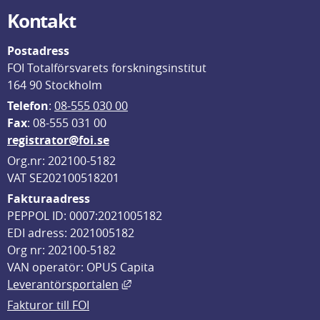
Kontakt
Postadress
FOI Totalförsvarets forskningsinstitut
164 90 Stockholm
Telefon
: 
08-555 030 00
F
ax
: 08-555 031 00
registrator@foi.se
Org.nr: 202100-5182
VAT SE202100518201
Fakturaadress
PEPPOL ID: 0007:2021005182
EDI adress: 2021005182
Org nr: 202100-5182
VAN operatör: OPUS Capita
Länk till annan webbplats, öppnas i
Leverantörsportalen
Fakturor till FOI