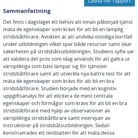
Ladda ner rapport
Sammanfattning
Det finns i dagsläget ett behov att innan påbörjad tjänst
mäta de egenskaper som krävs för att bli en lämplig
stridsbåtförare. Avsikten är att undvika onödiga bortfall
under utbildningen vilket spar både resurser samt ökar
säkerheten på stridsbåtsutbildningen. Studiens syfte var
att validera det prov som idag används för att gallra ut
värnpliktiga som bäst lämpar sig för tjänsten
stridsbåtförare samt att utveckla nya bättre test för att
mäta de egenskaper som krävs för att bli en bra
stridsbåtförare. Studien började med en kognitiv
uppgiftsanalys för att elicitera de mest centrala
egenskaper och förmågor som krävs för att bli en bra
stridsbåtförare med hjälp av observationer av
värnpliktiga stridsbåtförare samt intervjuer av
instruktörer på stridsbåtsutbildningen. Sedan
konstruerades ett testbatteri för att mäta dessa