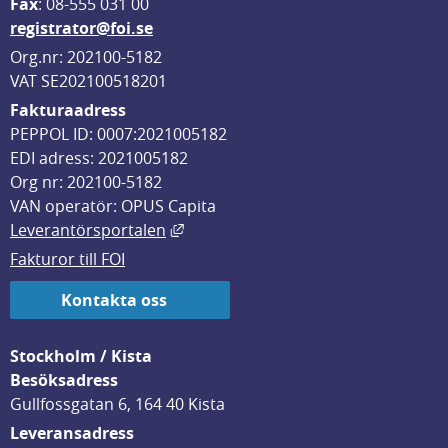
F
ax
: 08-555 031 00
registrator@foi.se
Org.nr: 202100-5182
VAT SE202100518201
Fakturaadress
PEPPOL ID: 0007:2021005182
EDI adress: 2021005182
Org nr: 202100-5182
VAN operatör: OPUS Capita
Länk till annan webbplats, öppnas i
Leverantörsportalen
Fakturor till FOI
Kontakta oss
Stockholm / Kista
Besöksadress
Gullfossgatan 6, 164 40 Kista
Leveransadress