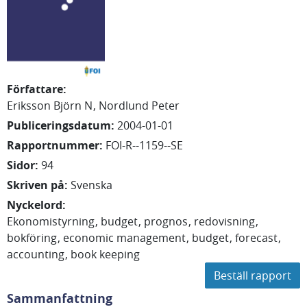
Författare
:
Eriksson Björn N
Nordlund Peter
Publiceringsdatum
:
2004-01-01
Rapportnummer
:
FOI-R--1159--SE
Sidor
:
94
Skriven på
:
Svenska
Nyckelord
:
Ekonomistyrning
budget
prognos
redovisning
bokföring
economic management
budget
forecast
accounting
book keeping
Beställ rapport
Sammanfattning