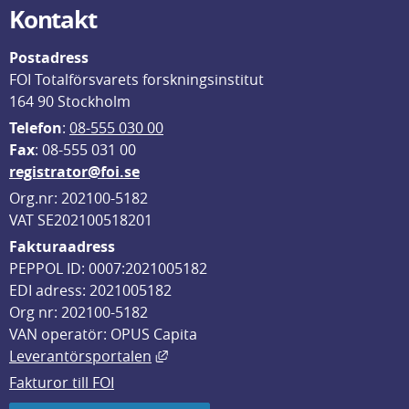
Kontakt
Postadress
FOI Totalförsvarets forskningsinstitut
164 90 Stockholm
Telefon
: 
08-555 030 00
F
ax
: 08-555 031 00
registrator@foi.se
Org.nr: 202100-5182
VAT SE202100518201
Fakturaadress
PEPPOL ID: 0007:2021005182
EDI adress: 2021005182
Org nr: 202100-5182
VAN operatör: OPUS Capita
Länk till annan webbplats, öppnas i
Leverantörsportalen
Fakturor till FOI