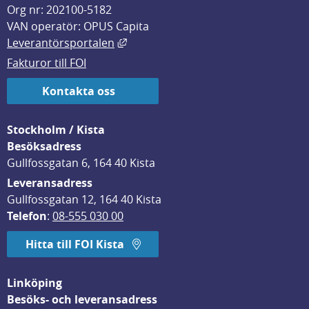
Org nr: 202100-5182
VAN operatör: OPUS Capita
Länk till annan webbplats, öppnas i
Leverantörsportalen
Fakturor till FOI
Kontakta oss
Stockholm / Kista
Besöksadress
Gullfossgatan 6, 164 40 Kista
Leveransadress
Gullfossgatan 12, 164 40 Kista
Telefon
: 
08-555 030 00
Hitta till FOI Kista
Linköping
Besöks- och leveransadress