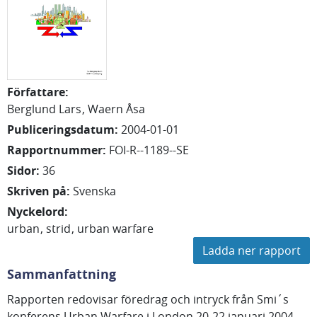
Författare
:
Berglund Lars
Waern Åsa
Publiceringsdatum
:
2004-01-01
Rapportnummer
:
FOI-R--1189--SE
Sidor
:
36
Skriven på
:
Svenska
Nyckelord
:
urban
strid
urban warfare
Ladda ner rapport
Sammanfattning
Rapporten redovisar föredrag och intryck från Smi´s
konferens Urban Warfare i London 20-22 januari 2004.