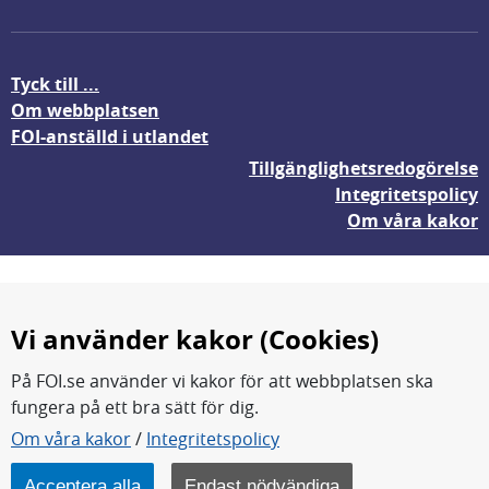
Tyck till ...
Om webbplatsen
FOI-anställd i utlandet
Tillgänglighetsredogörelse
Integritetspolicy
Om våra kakor
Vi använder kakor (Cookies)
På FOI.se använder vi kakor för att webbplatsen ska
fungera på ett bra sätt för dig.
FOI forskar för en säkrare värld.
Om våra kakor
/
Integritetspolicy
FOI:s kärnverksamhet är forskning, metod- och
teknikutveckling samt analyser och studier.
Acceptera alla
Endast nödvändiga