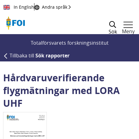
Till innehållet
In English
Andra språk
Meny
Sök
Totalförsvarets forskningsinstitut
Tillbaka till
Sök rapporter
Hårdvaruverifierande
flygmätningar med LORA
UHF