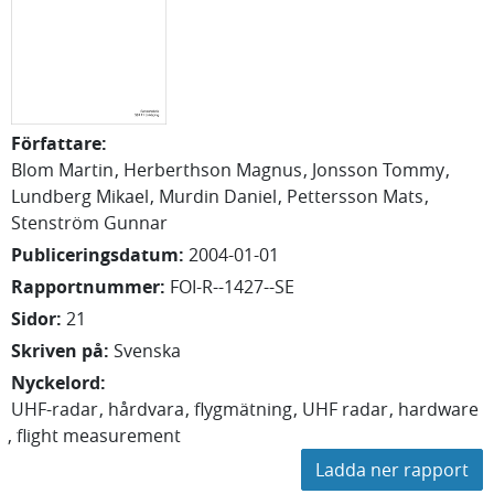
Författare
:
Blom Martin
Herberthson Magnus
Jonsson Tommy
Lundberg Mikael
Murdin Daniel
Pettersson Mats
Stenström Gunnar
Publiceringsdatum
:
2004-01-01
Rapportnummer
:
FOI-R--1427--SE
Sidor
:
21
Skriven på
:
Svenska
Nyckelord
:
UHF-radar
hårdvara
flygmätning
UHF radar
hardware
flight measurement
Ladda ner rapport