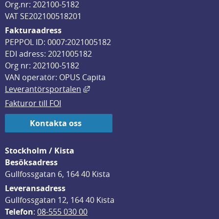
Org.nr: 202100-5182
VAT SE202100518201
Fakturaadress
PEPPOL ID: 0007:2021005182
EDI adress: 2021005182
Org nr: 202100-5182
VAN operatör: OPUS Capita
Länk till annan webbplats, öppnas i
Leverantörsportalen
Fakturor till FOI
Kontakta oss
Stockholm / Kista
Besöksadress
Gullfossgatan 6, 164 40 Kista
Leveransadress
Gullfossgatan 12, 164 40 Kista
Telefon
: 
08-555 030 00