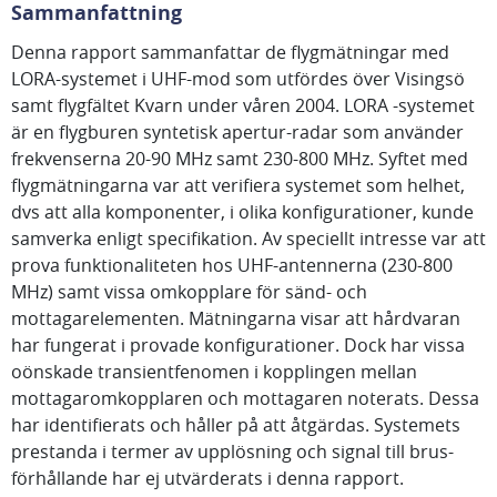
Sammanfattning
Denna rapport sammanfattar de flygmätningar med
LORA-systemet i UHF-mod som utfördes över Visingsö
samt flygfältet Kvarn under våren 2004. LORA -systemet
är en flygburen syntetisk apertur-radar som använder
frekvenserna 20-90 MHz samt 230-800 MHz. Syftet med
flygmätningarna var att verifiera systemet som helhet,
dvs att alla komponenter, i olika konfigurationer, kunde
samverka enligt specifikation. Av speciellt intresse var att
prova funktionaliteten hos UHF-antennerna (230-800
MHz) samt vissa omkopplare för sänd- och
mottagarelementen. Mätningarna visar att hårdvaran
har fungerat i provade konfigurationer. Dock har vissa
oönskade transientfenomen i kopplingen mellan
mottagaromkopplaren och mottagaren noterats. Dessa
har identifierats och håller på att åtgärdas. Systemets
prestanda i termer av upplösning och signal till brus-
förhållande har ej utvärderats i denna rapport.