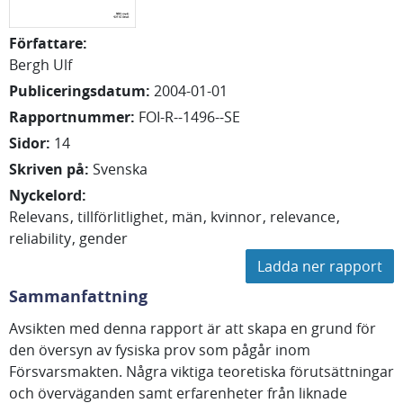
Författare
:
Bergh Ulf
Publiceringsdatum
:
2004-01-01
Rapportnummer
:
FOI-R--1496--SE
Sidor
:
14
Skriven på
:
Svenska
Nyckelord
:
Relevans
tillförlitlighet
män
kvinnor
relevance
reliability
gender
Ladda ner rapport
Sammanfattning
Avsikten med denna rapport är att skapa en grund för
den översyn av fysiska prov som pågår inom
Försvarsmakten. Några viktiga teoretiska förutsättningar
och överväganden samt erfarenheter från liknade