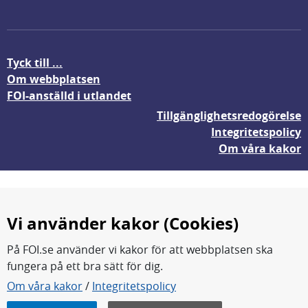
Tyck till ...
Om webbplatsen
FOI-anställd i utlandet
Tillgänglighetsredogörelse
Integritetspolicy
Om våra kakor
Vi använder kakor (Cookies)
På FOI.se använder vi kakor för att webbplatsen ska
fungera på ett bra sätt för dig.
FOI forskar för en säkrare värld.
Om våra kakor
/
Integritetspolicy
FOI:s kärnverksamhet är forskning, metod- och