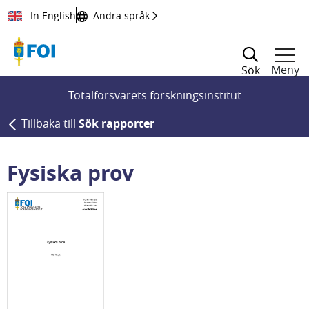
Till innehållet
In English
Andra språk
Meny
Sök
Totalförsvarets forskningsinstitut
Tillbaka till
Sök rapporter
Fysiska prov