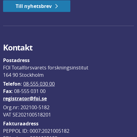
Till nyhetsbrev
Kontakt
Postadress
FOI Totalförsvarets forskningsinstitut
164 90 Stockholm
Telefon
: 
08-555 030 00
F
ax
: 08-555 031 00
registrator@foi.se
Org.nr: 202100-5182
VAT SE202100518201
Fakturaadress
PEPPOL ID: 0007:2021005182