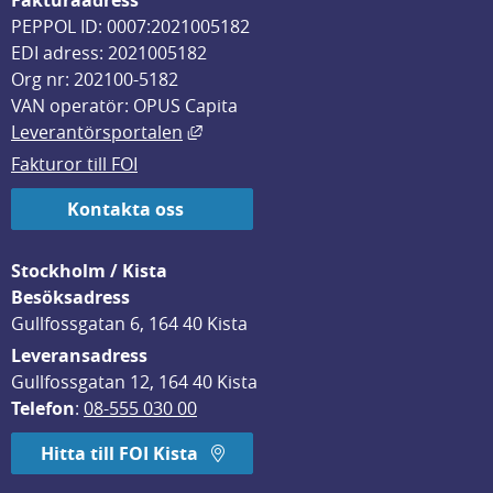
Fakturaadress
PEPPOL ID: 0007:2021005182
EDI adress: 2021005182
Org nr: 202100-5182
VAN operatör: OPUS Capita
Länk till annan webbplats, öppnas i
Leverantörsportalen
Fakturor till FOI
Kontakta oss
Stockholm / Kista
Besöksadress
Gullfossgatan 6, 164 40 Kista
Leveransadress
Gullfossgatan 12, 164 40 Kista
Telefon
: 
08-555 030 00
Hitta till FOI Kista