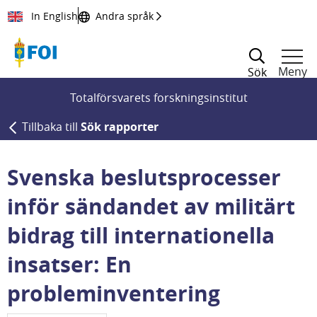
Till innehållet
In English
Andra språk
Meny
Sök
Totalförsvarets forskningsinstitut
Tillbaka till
Sök rapporter
Svenska beslutsprocesser
inför sändandet av militärt
bidrag till internationella
insatser: En
probleminventering