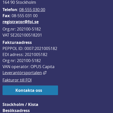
164 90 Stockholm
Telefon
: 
08-555 030 00
F
ax
: 08-555 031 00
registrator@foi.se
Org.nr: 202100-5182
VAT SE202100518201
Fakturaadress
PEPPOL ID: 0007:2021005182
EDI adress: 2021005182
Org nr: 202100-5182
VAN operatör: OPUS Capita
Länk till annan webbplats, öppnas i
Leverantörsportalen
Fakturor till FOI
Kontakta oss
Stockholm / Kista
Besöksadress