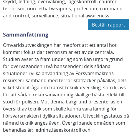
skydd
ledning
övervakning
lägeskontroll
counter-
terrorism
non-lethal weapons
protection
command
and control
surveillance
situational awareness
Beställ rapport
Sammanfattning
Omvärldsutvecklingen har medfört att ett antal hot
kommit i fokus där terrorism är ett av de centrala.
Studien avser ta fram underlag som kan utgöra grund
för överväganden i två hänseenden; dels sådana
situationer i vilka användning av Försvarsmaktens
resurser i samband med terroristattacker påkallas, dels
vilket stöd ifråga om främst teknikutveckling, som krävs
för att sådan resursanvändning skall ge bästa effekt till
stöd för polisen. Mot denna bakgrund presenteras en
översikt av teknik som skulle kunna vara lämplig för
Försvarsmakten i dylika situationer. Utvecklingsstatus på
nämnd teknik anges även. Övergripande områden som
behandlas är: ledning,lägeskontroll och