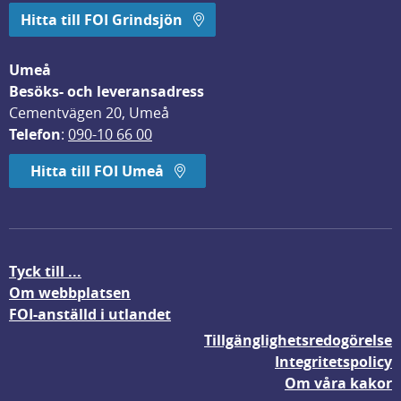
Hitta till FOI Grindsjön
Umeå
Besöks- och leveransadress
Cementvägen 20, Umeå
Telefon
: 
090-10 66 00
Hitta till FOI Umeå
Tyck till ...
Om webbplatsen
FOI-anställd i utlandet
Tillgänglighetsredogörelse
Integritetspolicy
Om våra kakor