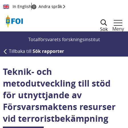
Till innehållet
In English
Andra språk
Meny
Sök
Totalförsvarets forskningsinstitut
Tillbaka till
Sök rapporter
Teknik- och
metodutveckling till stöd
för utnyttjande av
Försvarsmaktens resurser
vid terroristbekämpning