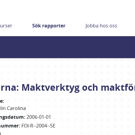
urser
Sök rapporter
Jobba hos oss
erna: Maktverktyg och maktfö
re
:
lin Carolina
ingsdatum
:
2006-01-01
nummer
:
FOI-R--2004--SE
4