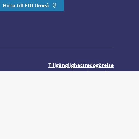
Hitta till FOI Umeå
Tillgänglighetsredogörelse
Integritetspolicy
Om våra kakor
r.