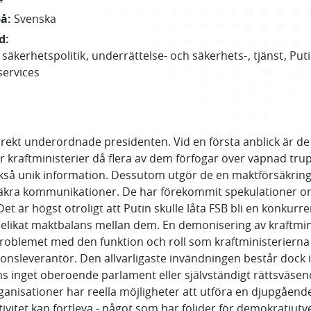
på
:
Svenska
d
:
säkerhetspolitik
underrättelse- och säkerhets-
tjänst
Put
services
irekt underordnade presidenten. Vid en första anblick är de
ör kraftministerier då flera av dem förfogar över väpnad trupp
ckså unik information. Dessutom utgör de en maktförsäkring 
 säkra kommunikationer. De har förekommit spekulationer o
Det är högst otroligt att Putin skulle låta FSB bli en konku
likat maktbalans mellan dem. En demonisering av kraftmini
lemet med den funktion och roll som kraftministerierna har 
tionsleverantör. Den allvarligaste invändningen består dock i
ns inget oberoende parlament eller självständigt rättsväse
ganisationer har reella möjligheter att utföra en djupgående
ivitet kan fortleva - något som har följder för demokratiutv