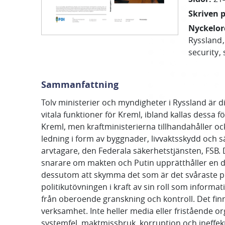
Skriven 
Nyckelor
Ryssland
security
Sammanfattning
Tolv ministerier och myndigheter i Ryssland är d
vitala funktioner för Kreml, ibland kallas dessa f
Kreml, men kraftministerierna tillhandahåller o
ledning i form av byggnader, livvaktsskydd och
arvtagare, den Federala säkerhetstjänsten, FSB. 
snarare om makten och Putin upprätthåller en de
dessutom att skymma det som är det svåraste prob
politikutövningen i kraft av sin roll som informa
från oberoende granskning och kontroll. Det fin
verksamhet. Inte heller media eller fristående or
systemfel, maktmissbruk, korruption och ineffekt