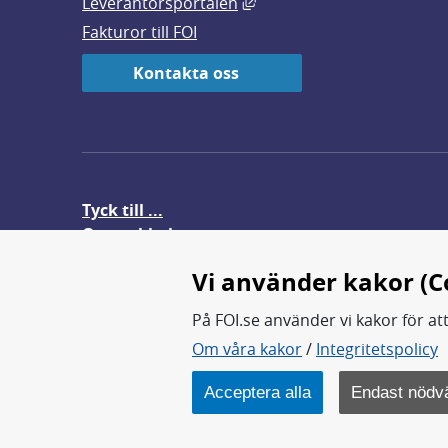
Länk till annan webbplats,
Leverantörsportalen
Fakturor till FOI
Kontakta oss
Tyck till ...
Om webbplatsen
FOI-anställd i utlandet
Vi använder kakor (C
På FOI.se använder vi kakor för at
Om våra kakor
/
Integritetspolicy
FOI forskar för en säkrare värl
FOI:s kärnverksamhet är forsk
Acceptera alla
Endast nödv
Myndigheten ligger under Fö