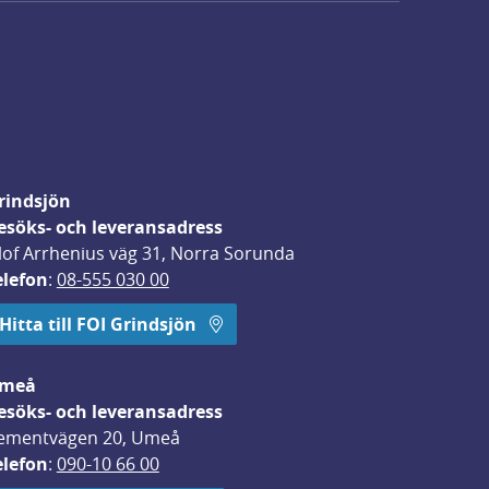
rindsjön
esöks- och leveransadress
lof Arrhenius väg 31, Norra Sorunda
elefon
: 
08-555 030 00
Hitta till FOI Grindsjön
meå
esöks- och leveransadress
ementvägen 20, Umeå
elefon
: 
090-10 66 00