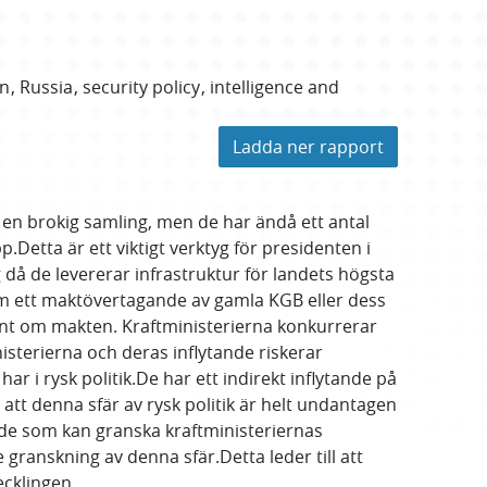
in
Russia
security policy
intelligence and
Ladda ner rapport
 en brokig samling, men de har ändå ett antal
.Detta är ett viktigt verktyg för presidenten i
då de levererar infrastruktur för landets högsta
m ett maktövertagande av gamla KGB eller dess
rrent om makten. Kraftministerierna konkurrerar
sterierna och deras inflytande riskerar
i rysk politik.De har ett indirekt inflytande på
 att denna sfär av rysk politik är helt undantagen
nde som kan granska kraftministeriernas
 granskning av denna sfär.Detta leder till att
ecklingen.