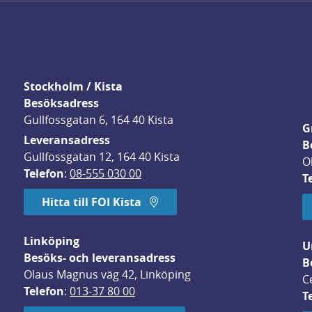
Stockholm / Kista
Besöksadress
Gullfossgatan 6, 164 40 Kista
G
Leveransadress
B
Gullfossgatan 12, 164 40 Kista
O
Telefon
: 
08-555 030 00
T
Hitta till FOI Kista
Linköping
U
Besöks- och leveransadress
B
Olaus Magnus väg 42, Linköping
C
Telefon
: 
013-37 80 00
T