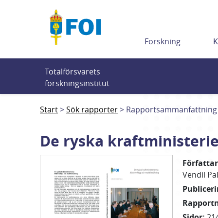
Till innehållet
Forskning
K
Totalförsvarets 
forskningsinstitut
Start
Sök rapporter
Rapportsammanfattning
De ryska kraftministeri
Författa
Vendil Pal
Publicer
Rapport
Sidor
:
21