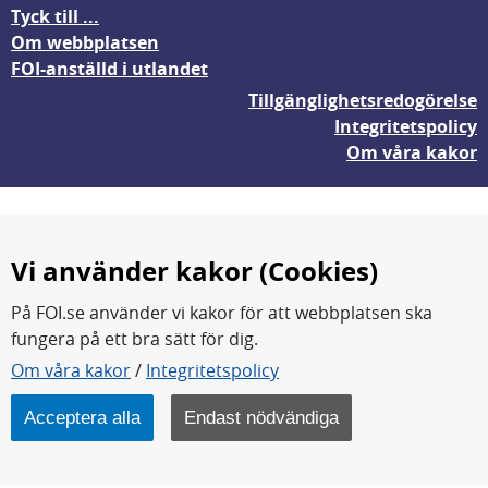
Tyck till ...
Om webbplatsen
FOI-anställd i utlandet
Tillgänglighetsredogörelse
Integritetspolicy
Om våra kakor
Vi använder kakor (Cookies)
På FOI.se använder vi kakor för att webbplatsen ska
fungera på ett bra sätt för dig.
FOI forskar för en säkrare värld.
Om våra kakor
/
Integritetspolicy
FOI:s kärnverksamhet är forskning, metod- och
teknikutveckling samt analyser och studier.
Acceptera alla
Endast nödvändiga
Myndigheten ligger under Försvarsdepartementet.