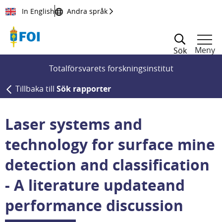
Till innehållet
In English
Andra språk
Meny
Sök
Totalförsvarets forskningsinstitut
Tillbaka till
Sök rapporter
Laser systems and
technology for surface mine
detection and classification
- A literature updateand
performance discussion