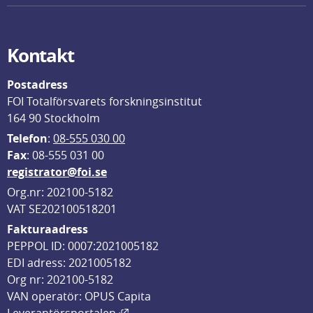
Kontakt
Postadress
FOI Totalförsvarets forskningsinstitut
164 90 Stockholm
Telefon
: 
08-555 030 00
F
ax
: 08-555 031 00
registrator@foi.se
Org.nr: 202100-5182
VAT SE202100518201
Fakturaadress
PEPPOL ID: 0007:2021005182
EDI adress: 2021005182
Org nr: 202100-5182
VAN operatör: OPUS Capita
Länk till annan webbplats, öppnas i