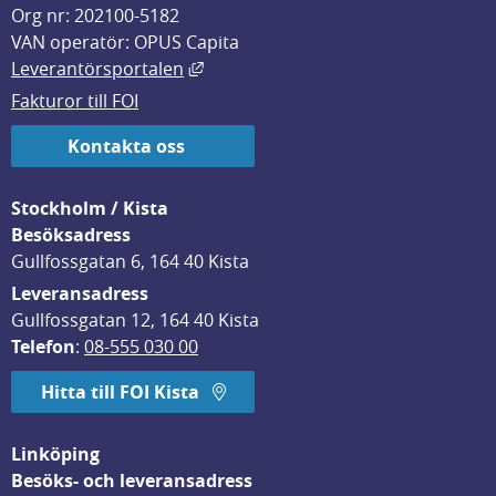
Org nr: 202100-5182
VAN operatör: OPUS Capita
Länk till annan webbplats, öppnas i
Leverantörsportalen
Fakturor till FOI
Kontakta oss
Stockholm / Kista
Besöksadress
Gullfossgatan 6, 164 40 Kista
Leveransadress
Gullfossgatan 12, 164 40 Kista
Telefon
: 
08-555 030 00
Hitta till FOI Kista
Linköping
Besöks- och leveransadress