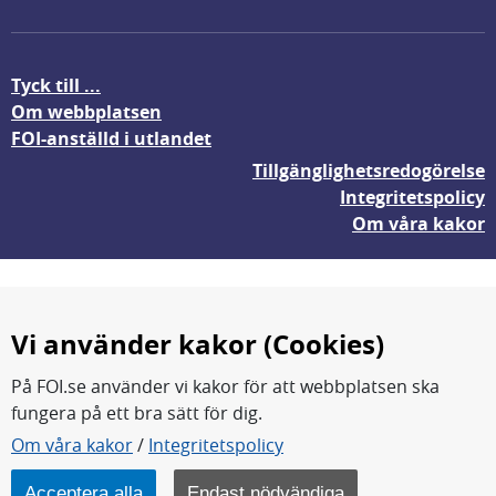
Tyck till ...
Om webbplatsen
FOI-anställd i utlandet
Tillgänglighetsredogörelse
Integritetspolicy
Om våra kakor
Vi använder kakor (Cookies)
På FOI.se använder vi kakor för att webbplatsen ska
fungera på ett bra sätt för dig.
FOI forskar för en säkrare värld.
Om våra kakor
/
Integritetspolicy
FOI:s kärnverksamhet är forskning, metod- och
teknikutveckling samt analyser och studier.
Acceptera alla
Endast nödvändiga