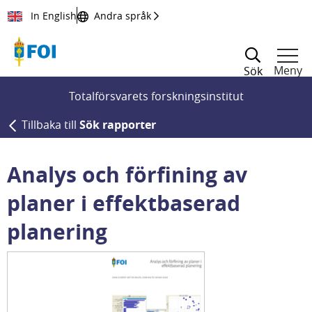
Till innehållet
In English
Andra språk
Meny
Sök
Totalförsvarets forskningsinstitut
Tillbaka till
Sök rapporter
Analys och förfining av
planer i effektbaserad
planering