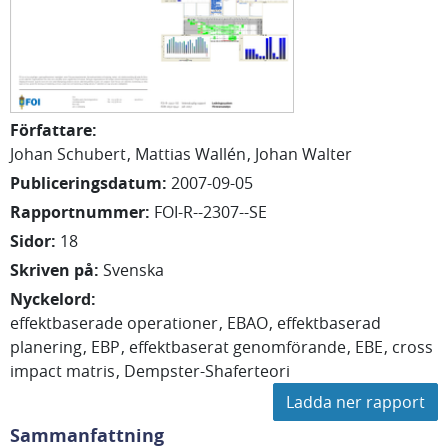
Författare
:
Johan Schubert
Mattias Wallén
Johan Walter
Publiceringsdatum
:
2007-09-05
Rapportnummer
:
FOI-R--2307--SE
Sidor
:
18
Skriven på
:
Svenska
Nyckelord
:
effektbaserade operationer
EBAO
effektbaserad
planering
EBP
effektbaserat genomförande
EBE
cross
impact matris
Dempster-Shaferteori
Ladda ner rapport
Sammanfattning